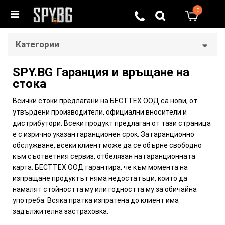
0
0
Категории
SPY.BG Гаранция и връщане на
стока
Всички стоки предлагани на БЕСТТЕХ ООД са нови, от
утвърдени производители, официални вносители и
дистрибутори. Всеки продукт предлаган от тази страница
е с изрично указан гаранционен срок. За гаранционно
обслужване, всеки клиент може да се обърне свободно
към съответния сервиз, отбелязан на гаранционната
карта. БЕСТТЕХ ООД гарантира, че към момента на
изпращане продуктът няма недостатъци, които да
намалят стойността му или годността му за обичайна
употреба. Всяка пратка изпратена до клиент има
задължителна застраховка.