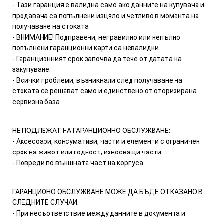
- Тази гаранция е валидна само ако данните на купувача и
продавача са попълнени изцяло и четливо в момента на
получаване на стоката.
- ВНИМАНИЕ! Подправени, неправилно или непълно
попълнени гаранционни карти са невалидни.
- Гаранционният срок започва да тече от датата на
закупуване.
- Всички проблеми, възникнали след получаване на
стоката се решават само и единствено от оторизирана
сервизна база.
НЕ ПОДЛЕЖАТ НА ГАРАНЦИОННО ОБСЛУЖВАНЕ:
- Аксесоари, консумативи, части и елементи с ограничен
срок на живот или годност, износващи части.
- Повреди по външната част на корпуса.
ГАРАНЦИОНО ОБСЛУЖВАНЕ МОЖЕ ДА БЪДЕ ОТКАЗАНО В
СЛЕДНИТЕ СЛУЧАИ:
- При несъответствие между данните в документа и