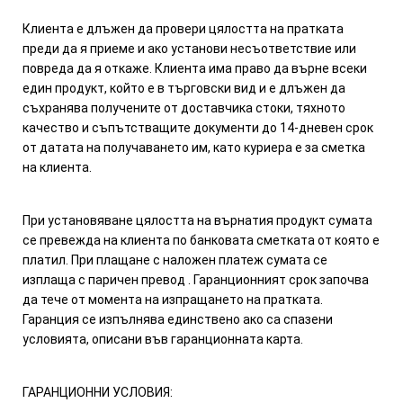
Клиента е длъжен да провери цялостта на пратката
преди да я приеме и ако установи несъответствие или
повреда да я откаже. Клиента има право да върне всеки
един продукт, който е в търговски вид и е длъжен да
съхранява получените от доставчика стоки, тяхното
качество и съпътстващите документи до 14-дневен срок
от датата на получаването им, като куриера е за сметка
на клиента.
При установяване цялостта на върнатия продукт сумата
се превежда на клиента по банковата сметката от която е
платил. При плащане с наложен платеж сумата се
изплаща с паричен превод . Гаранционният срок започва
да тече от момента на изпращането на пратката.
Гаранция се изпълнява единствено ако са спазени
условията, описани във гаранционната карта.
ГАРАНЦИОННИ УСЛОВИЯ: