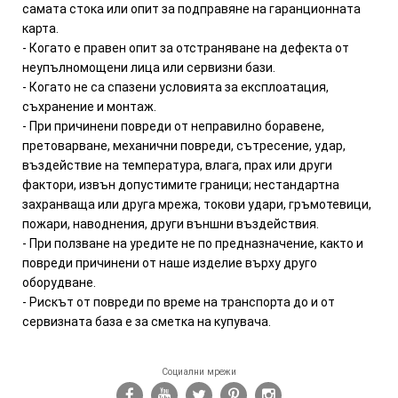
самата стока или опит за подправяне на гаранционната
карта.
- Когато е правен опит за отстраняване на дефекта от
неупълномощени лица или сервизни бази.
- Когато не са спазени условията за експлоатация,
съхранение и монтаж.
- При причинени повреди от неправилно боравене,
претоварване, механични повреди, сътресение, удар,
въздействие на температура, влага, прах или други
фактори, извън допустимите граници; нестандартна
захранваща или друга мрежа, токови удари, гръмотевици,
пожари, наводнения, други външни въздействия.
- При ползване на уредите не по предназначение, както и
повреди причинени от наше изделие върху друго
оборудване.
- Рискът от повреди по време на транспорта до и от
сервизната база е за сметка на купувача.
Социални мрежи