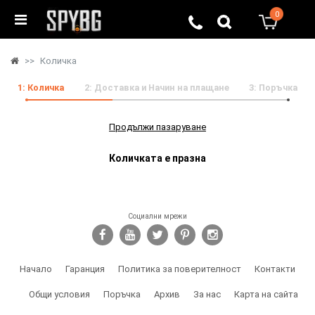
0
0
Количка
1: Количка
2:
Доставка и Начин на плащане
3:
Поръчка
Продължи пазаруване
Количката е празна
Социални мрежи
Начало
Гаранция
Политика за поверителност
Контакти
Общи условия
Поръчка
Архив
За нас
Карта на сайта