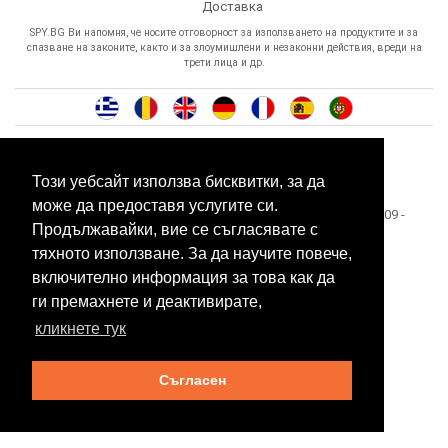
Доставка
SPY.BG Ви напомня, че носите отговорност за използването на продуктите и за
спазване на законите, както и за злоумишлени и незаконни действия, вреди на
трети лица и др.
Този уебсайт използва бисквитки, за да
може да предоставя услугите си.
Този сайт е собственост на БЕСТТЕХ ООД Copyright 2009 -
Продължавайки, вие се съгласявате с
2026 Spy.bg
тяхното използване. За да научите повече,
SEO оптимизация и поддръжка от
Eurocoders
включително информация за това как да
ги премахнете и деактивирате,
кликнете тук
Съгласен