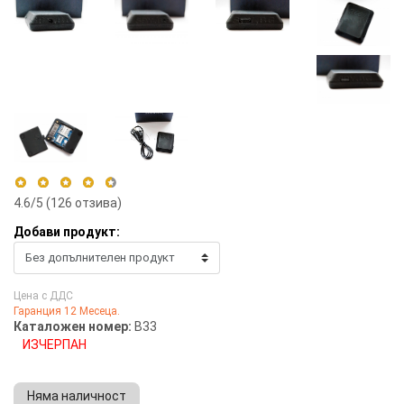
4.6
/5 (
126
отзива)
Добави продукт:
5 stars
59%
4 stars
41%
Цена с ДДС
3 stars
0%
Гаранция 12 Месеца.
2 stars
0%
Каталожен номер:
B33
1 star
0%
ИЗЧЕРПАН
Няма наличност