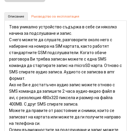
Подслушвател с камера и възможност за запис (Номер: B33)
Описание
Ръководство за експлоатация
КУПИ
Това уникално устройство съдържа в себе си няколко
начина за подслушване и запис.
С него можете да слушате, разговорите около него с
набиране на номера на SIM картата, както работят
стандартните GSM подслушватели. Когато обаче
разговора Ви трябва записан можете с една SMS
команда да стартирате запис на microSD карта. Отново с
SMS спирате аудио записа. Аудиото се записва в amr
формат.
Ако не Ви е достатъчен аудио запис можете отново с
SMS команда да запишете 2 часа аудио-видео файл в
avi, с резолюция 480х320 пиксела и размер на файла
400MB. С друг SMS спирате записа.
Можете да правите от разстояние и снимки, които се
записват на картата или можете да ги получите направо
на телефона си.
Освен възможностите за подслушване и запис можете