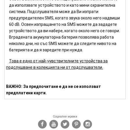
да използвате устройството и като мини охранителна
система. Подслушвателя може да Ви изпрати
предупредителен SMS, когато звука около него надвиши
60 dB. Освен изпращането на SMS можете да зададете
устройството да ви набере, когато около него се говори.
Вградената акумулаторна батерия позволява работа
няколко дни, но със SMS можете да следите нивото на
батерията и да я заредите при нужда.
Това е едно от най-чувствителните устройства за
подслушване в колекцията ни от подслушватели.
ВАЖНО: За предпочитане е да не се използват
предплатени карти.
Социални мрежи