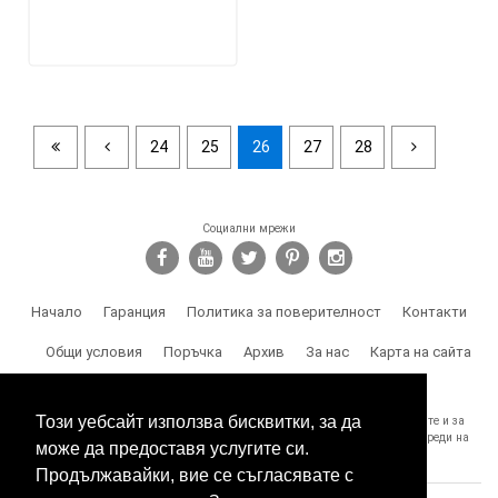
24
25
26
27
28
Социални мрежи
Начало
Гаранция
Политика за поверителност
Контакти
Общи условия
Поръчка
Архив
За нас
Карта на сайта
Доставка
Този уебсайт използва бисквитки, за да
SPY.BG Ви напомня, че носите отговорност за използването на продуктите и за
спазване на законите, както и за злоумишлени и незаконни действия, вреди на
може да предоставя услугите си.
трети лица и др.
Продължавайки, вие се съгласявате с