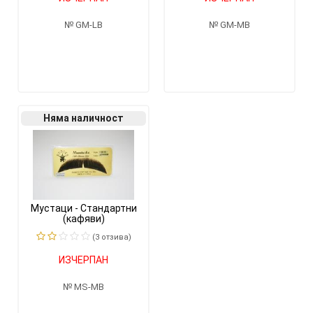
GM-LB
GM-MB
Няма наличност
Мустаци - Стандартни
(кафяви)
(3 отзивa)
ИЗЧЕРПАН
MS-MB