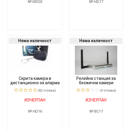
MD03
HD17
Няма наличност
Няма наличност
Скрита камера в
Релейна станция за
дистанционно за аларма
безжични камери
на кола
(82 отзивa)
(4 отзивa)
ИЗЧЕРПАН
ИЗЧЕРПАН
HD16
BC17