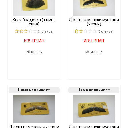
Козя брадичка (тъмно
Джентълменски мустаци
сива)
(черни)
(4 отзивa)
(3 отзивa)
ИЗЧЕРПАН
ИЗЧЕРПАН
KB-DG
GM-BLK
Няма наличност
Няма наличност
Джентълменски мустаци
Джентълменски мустаци