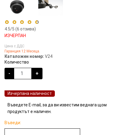
4.5
/5 (
6
отзива)
ИЗЧЕРПАН
5 stars
50%
Цена с ДДС
Гаранция 12 Месеца.
4 stars
50%
Каталожен номер:
V24
3 stars
0%
Количество
2 stars
0%
-
+
1 star
0%
Изчерпана наличност
Въведете E-mail, за да ви известим веднага щом
продуктът е наличен.
Въведи: