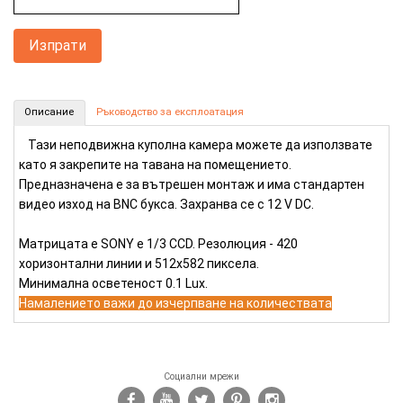
Куполна камера с матрица SONY 1/3 CCD (Номер: V24)
Описание
Ръководство за експлоатация
КУПИ
Тази неподвижна куполна камера можете да използвате
като я закрепите на тавана на помещението.
Предназначена е за вътрешен монтаж и има стандартен
видео изход на BNC букса. Захранва се с 12 V DC.
Матрицата е SONY е 1/3 CCD. Резолюция - 420
хоризонтални линии и 512х582 пиксела.
Минимална осветеност 0.1 Lux.
Намалението важи до изчерпване на количествата
Социални мрежи