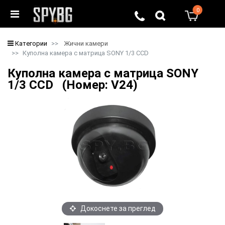
0
0
Категории
Жични камери
Куполна камера с матрица SONY 1/3 CCD
Куполна камера с матрица SONY
1/3 CCD (Номер: V24)
Докоснете за преглед