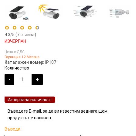
4.3
/5 (
7
отзива)
ИЗЧЕРПАН
5 stars
29%
Цена с ДДС
Гаранция 12 Месеца.
4 stars
71%
Каталожен номер:
IP107
3 stars
0%
Количество
2 stars
0%
-
+
1 star
0%
Изчерпана наличност
Въведете E-mail, за да ви известим веднага щом
продуктът е наличен.
Въведи: