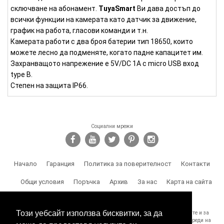
сключване на абонамент.
TuyaSmart
Ви дава достъп до
всички функции на камерата като датчик за движение,
график на работа, гласови команди и т.н.
Камерата работи с два броя батерии тип 18650, които
можете лесно да подменяте, когато падне капацитет им.
Захранващото напрежение е 5V/DC 1A с micro USB вход
type B.
Степен на защита IP66.
Социални мрежи
Начало
Гаранция
Политика за поверителност
Контакти
Общи условия
Поръчка
Архив
За нас
Карта на сайта
Доставка
Този уебсайт използва бисквитки, за да
SPY.BG Ви напомня, че носите отговорност за използването на продуктите и за
спазване на законите, както и за злоумишлени и незаконни действия, вреди на