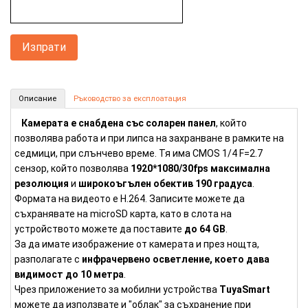
FullHD IP камера със соларен панел (Номер: IP107)
Описание
Ръководство за експлоатация
КУПИ
Камерата е снабдена със соларен панел
, който
позволява работа и при липса на захранване в рамките на
седмици, при слънчево време. Тя има CMOS 1/4 F=2.7
сензор, който позволява
1920*1080/30fps максимална
резолюция
и
широкоъгълен обектив 190 градуса
.
Формата на видеото е H.264. Записите можете да
съхранявате на microSD карта, като в слота на
устройството можете да поставите
до 64 GB
.
За да имате изображение от камерата и през нощта,
разполагате с
инфрачервено осветление, което дава
видимост до 10 метра
.
Чрез приложението за мобилни устройства
TuyaSmart
можете да използвате и "облак" за съхранение при