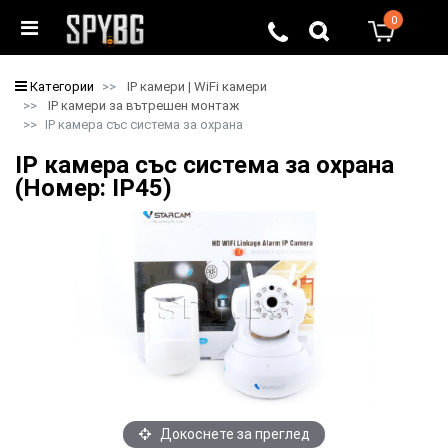
0
0
Категории
IP камери | WiFi камери
IP камери за вътрешен монтаж
IP камера със система за охрана
IP камера със система за охрана
(Номер: IP45)
Докоснете за преглед