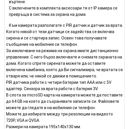
въртене.
С включените в комплекта аксесоари тя от IP камера се
превръща в система за охрана на дома.
Към камерата разполагате с PIR датчик и датчик за врата.
Когато някой от тези датчици се задейства се включва
сирена и се стартира запис. Освен това получавате
съобщение на мобилния си телефон.
За изключване на режима на охрана имате дистанционно
управление. С него бързо включвате и снемате охраната на
дома. Когато спрете сирената можете да оставите
включена камбанка, която да Ви сигнализира, че вратата се
отваря или, че някой се движи в помещението.
PIR датчика работи с четири батерии тип ААА или с 5V
адаптер. Сензора за врата работи с батерия 3V.
В слота за microSD карта на камерата можете да поставите
до 64 GB на която да съхранявате записите си. Файловете
можете да гледате и на мобилния си телефон.
Можете да избирате между три резолюции на видеото
720Р, VGA и QVGA.
Размери на камерата 195x140x130 мм.