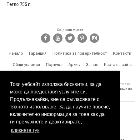
Тегло 755 г.
Социални мрежи
Начало
Гаранция
Политика за поверителност
Контакти
Общи условия
Поръчка
Архив
За нас
Карта на сайта
Доставка
Този уебсайт използва бисквитки, за да
SPY.BG Ви напомня, че носите отговорност за използването на продуктите и за
спазване на законите, както и за злоумишлени и незаконни действия, вреди на
може да предоставя услугите си.
трети лица и др.
Продължавайки, вие се съгласявате с
тяхното използване. За да научите повече,
включително информация за това как да
ги премахнете и деактивирате,
кликнете тук