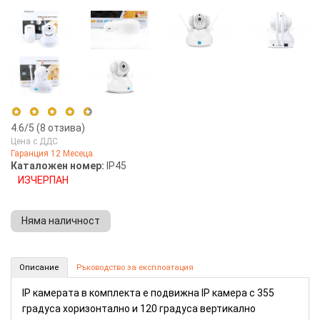
4.6
/5 (
8
отзива)
Цена с ДДС
Гаранция 12 Месеца.
5 stars
62%
Каталожен номер:
IP45
ИЗЧЕРПАН
4 stars
38%
3 stars
0%
Няма наличност
2 stars
0%
1 star
0%
IP камера със система за охрана (Номер: IP45)
Описание
Ръководство за експлоатация
КУПИ
IP камерата в комплекта е подвижна IP камера с 355
градуса хоризонтално и 120 градуса вертикално