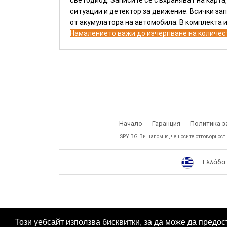
светодиод. Записите се съхраняват на карта
ситуации и детектор за движение. Всички зап
от акумулатора на автомобила. В комплекта и
Намалението важи до изчерпване на количе
Начало
Гаранция
Политика з
SPY.BG Ви напомня, че носите отговорност
Ελλάδα
Този уебсайт използва бисквитки, за да може да предос