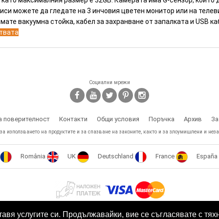
, като максималния размер е 32GB. Камерата има G-сензор, който
иси можете да гледате на 3 инчовия цветен монитор или на телев
мате вакуумна стойка, кабел за захранване от запалката и USB ка
ствата
Социални мрежи
а поверителност
Контакти
Общи условия
Поръчка
Архив
За
 за използването на продуктите и за спазване на законите, както и за злоумишлени и неза
România
UK
Deutschland
France
España
Този сайт е собственост на БЕСТТЕХ ООД Copyright 2009 - 2026 Spy.bg
тавя услугите си. Продължавайки, вие се съгласявате с тях