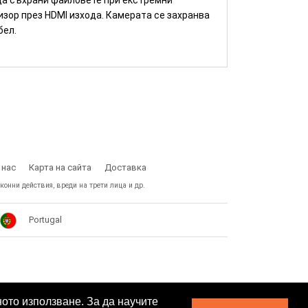
 да съхрани файловете при екстремни
изор през HDMI изхода. Камерата се захранва
бел.
 нас
Карта на сайта
Доставка
конни действия, вреди на трети лица и др.
Portugal
ното използване. За да научите