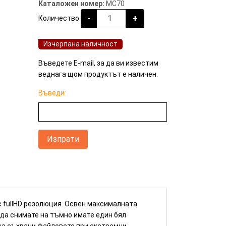
Каталожен номер:
MC70
-
+
Количество
Изчерпана наличност
Въведете E-mail, за да ви известим
веднага щом продуктът е наличен.
Въведи:
КУПИ
с fullHD резолюция. Освен максималната
 да снимате на тъмно имате един бял