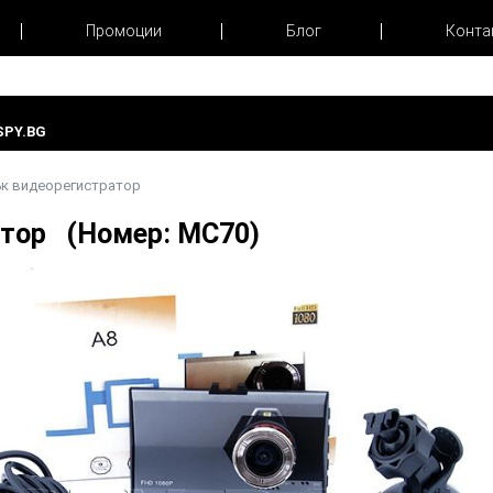
Промоции
Блог
Конта
PY.BG
к видеорегистратор
атор (Номер: MC70)