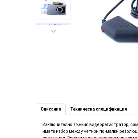
Ултратънък видеорегистрато
Описание
Техническа спецификация
Изключително тънкия видеорегистратор, само
имате избор между четири по-малки резолюци