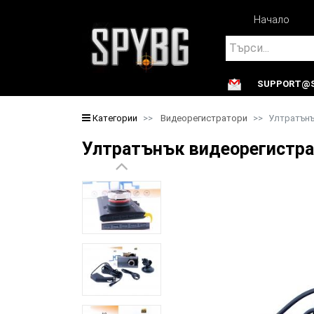
Начало
Search
SUPPORT@S
Search
Категории
Видеорегистратори
Ултратънъ
Ултратънък видеорегистр