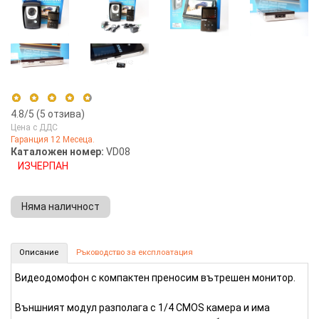
4.8
/5 (
5
отзива)
Цена с ДДС
Гаранция 12 Месеца.
5 stars
80%
Каталожен номер:
VD08
ИЗЧЕРПАН
4 stars
20%
3 stars
0%
Няма наличност
2 stars
0%
1 star
0%
Видеодомофон безжичен (Номер: VD08)
Описание
Ръководство за експлоатация
КУПИ
Видеодомофон с компактен преносим вътрешен монитор.
Външният модул разполага с 1/4 CMOS камера и има