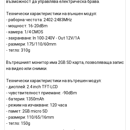
възможност да управлява електрическа брава.
Технически характеристики на външен модул:
- раборна честота: 2402-2483MHz
- мощност: 16-20dBm
- камера: 1/4 CMOS
- захранване: In 100-240V - Out 12V/1A
- размери: 175/110/60mm
- тегло: 310g
Вътрешният монитор има 2GB SD карта, позволяваща запис
на видео или снимки.
Технически характеристики на вътрешен модул:
- дисплей: 2.4 inch TFT-LCD
- чувствителност приемане: -90dBm
- батерия: 1350mAh
- режим на изчакване: 120 часа
- памет: 2GB micro SD
- размери: 110/65/16mm
- тегло: 150g