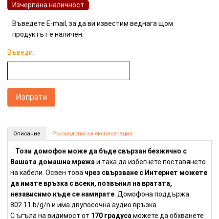
Изчерпана наличност
Въведете E-mail, за да ви известим веднага щом
продуктът е наличен.
Въведи:
Домофон с безжична мрежа (Номер: VD26)
Описание
Ръководство за експлоатация
КУПИ
Този домофон може да бъде свързан безжично с
Вашата домашна мрежа
и така да избегнете поставянето
на кабели. Освен това
чрез свързване с Интернет можете
да имате връзка с всеки, позвънил на вратата,
независимо къде се намирате
. Домофона поддържа
802.11 b/g/n и има двупосочна аудио връзка.
С ъгъла на видимост от
170 градуса
можете да обхванете