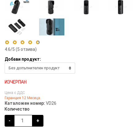
4.6
/5 (
5
отзива)
Добави продукт:
5 stars
60%
4 stars
40%
3 stars
0%
ИЗЧЕРПАН
2 stars
0%
Цена с ДДС
1 star
0%
Гаранция 12 Месеца.
Каталожен номер:
VD26
Количество
-
+