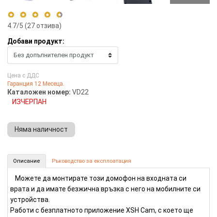
4.7
/5 (
27
отзива)
Добави продукт:
5 stars
70%
4 stars
30%
Цена с ДДС
3 stars
0%
Гаранция 12 Месеца.
2 stars
0%
Каталожен номер:
VD22
1 star
0%
ИЗЧЕРПАН
Няма наличност
Wi-Fi домофон (Номер: VD22)
Описание
Ръководство за експлоатация
КУПИ
Можете да монтирате този домофон на входната си
врата и да имате безжична връзка с него на мобилните си
устройства.
Работи с безплатното приложение XSH Cam, с което ще