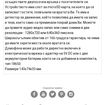
осъществите двупосочна връзка с посетителите си.
Устройството има слот за microSD карта, на която да се
записват гостите, позвънили на вратата Ви. То има и
детектор за движение, който позволява да имате на запис
и тези, които само са преминали покрай дома Ви. Можете
да правите аудио-видео запис или само снимки в две
резолюции - 1280х720 или 640х360 пиксела.
Широкоъгълния обектив от 166 градуса гарантира, че няма
да имате скрити места около вратата си.
Домофона може да работи директно включен в
електрическата мрежа с адаптер на 5V DC или с две
акумулаторни батерии, които не са добавени в комплекта,
тип 18650.
Размери 143х74х33 мм.
Социални мрежи