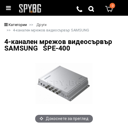
0
0
Категории
Други
4-канален мрежов видеосървър SAMSUNG
4-канален мрежов видеосървър
SAMSUNG SPE-400
Докоснете за преглед