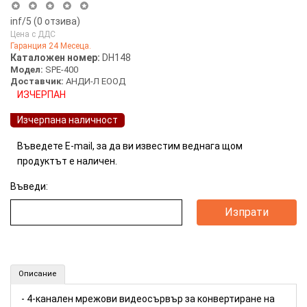
inf
/5 (
0
отзива)
Цена с ДДС
Гаранция 24 Месеца.
Каталожен номер:
DH148
Модел:
SPE-400
Доставчик:
АНДИ-Л ЕООД
ИЗЧЕРПАН
Изчерпана наличност
Въведете E-mail, за да ви известим веднага щом
продуктът е наличен.
Въведи:
4-канален мрежов видеосървър SAMSUNG (Номер: DH148)
Описание
- 4-канален мрежови видеосървър за конвертиране на