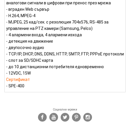
аналогови сигнали в цифрови при пренос през мрежа
- вграден Web сървър
- H.264, MPEG-4
- MJPEG, 25 кад/сек. с резолюция 704х576, RS-485 за
управление на PTZ камери (Samsung, Pelco)
- 4 алармени входа, 4 алармени изхода
- детекция на движение
- двупосочно аудио
- TCP/IP, DHCP, DNS, DDNS, HTTP, SMTP, FTP, PPPoE протоколи
- слот за SD/SDHC карта
- до 10 дистанционни потребителя едновременно
- 12VDC, 15W
Сертификат
- SPE-400
Социални мрежи