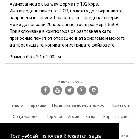
Аудиозаписа е във wav формат с 192 kbps.
Има вградена памет от 8 GB, на която да съхранявате
направените записи. При напълно заредена батерия
може да направи 20часа запис с общ размер 1.55GB.
При включване в компютъра се разпознава като
преносима памет от операционната система и можете
да прослушвате, копирате и изтривате файловете.
Размер:6.5 x 2.1 x 1.00 см
Социални мрежи
Начало
Гаранция
Политика за поверителност
Контакти
Общи условия
Поръчка
Архив
За нас
Карта на сайта
Доставка
Този уебсайт използва бисквитки, за да
SPY.BG Ви напомня, че носите отговорност за използването на продуктите и за