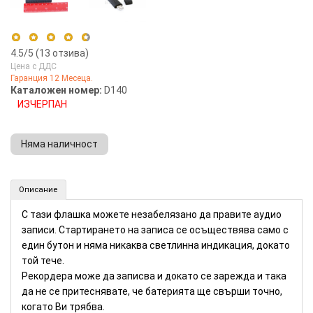
4.5
/5 (
13
отзива)
Цена с ДДС
Гаранция 12 Месеца.
5 stars
54%
Каталожен номер:
D140
ИЗЧЕРПАН
4 stars
46%
3 stars
0%
Няма наличност
2 stars
0%
1 star
0%
Рекордер-флашка 8GB - 20 часа (Номер: D140)
Описание
КУПИ
С тази флашка можете незабелязано да правите аудио
записи. Стартирането на записа се осъществява само с
един бутон и няма никаква светлинна индикация, докато
той тече.
Рекордера може да записва и докато се зарежда и така
да не се притеснявате, че батерията ще свърши точно,
когато Ви трябва.