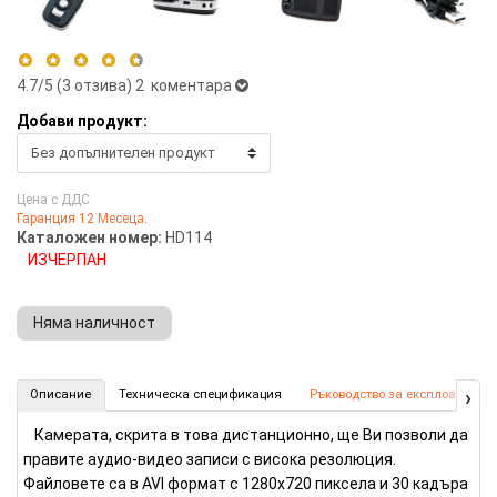
4.7
/5 (
3
отзива)
2 коментара
Добави продукт:
5 stars
67%
4 stars
33%
Цена с ДДС
3 stars
0%
Гаранция 12 Месеца.
2 stars
0%
Каталожен номер:
HD114
1 star
0%
ИЗЧЕРПАН
Няма наличност
HD камера в дистанционно (Номер: HD114)
›
Описание
Техническа спецификация
Ръководство за експлоатация
КУПИ
Камерата, скрита в това дистанционно, ще Ви позволи да
правите аудио-видео записи с висока резолюция.
Файловете са в AVI формат с 1280х720 пиксела и 30 кадъра