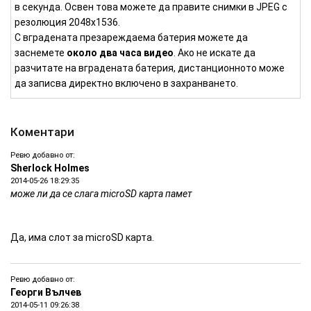
в секунда. Освен това можете да правите снимки в JPEG с
резолюция 2048х1536.
С вградената презареждаема батерия можете да
заснемете
около два часа видео
. Ако не искате да
разчитате на вградената батерия, дистанционното може
да записва директно включено в захранването.
Коментари
Ревю добавно от:
Sherlock Holmes
2014-05-26 18:29:35
може ли да се слага microSD карта памет
Да, има слот за microSD карта.
Ревю добавно от:
Георги Вълчев
2014-05-11 09:26:38