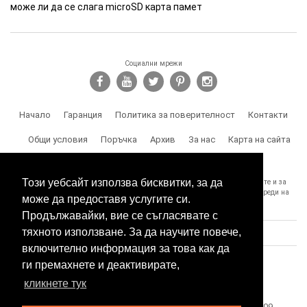
може ли да се слага microSD карта памет
Социални мрежи
Начало
Гаранция
Политика за поверителност
Контакти
Общи условия
Поръчка
Архив
За нас
Карта на сайта
Доставка
Този уебсайт използва бисквитки, за да
SPY.BG Ви напомня, че носите отговорност за използването на продуктите и за
спазване на законите, както и за злоумишлени и незаконни действия, вреди на
може да предоставя услугите си.
трети лица и др.
Продължавайки, вие се съгласявате с
тяхното използване. За да научите повече,
включително информация за това как да
ги премахнете и деактивирате,
кликнете тук
Този сайт е собственост на БЕСТТЕХ ООД Copyright 2009 -