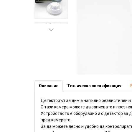
Камера в дим детектор с дет
(Номер: HD97)
Описание
Техническа спецификация
Детекторът за дим е напълно реалистичен и н
С тази камера можете да записвате и през н
Устройството е оборудвано и с детектор за 
пред камерата.
За да можете лесно и удобно да контролират