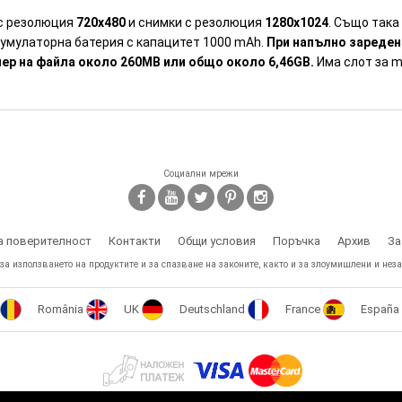
 с резолюция
720х480
и снимки с резолюция
1280х1024
. Също така
кумулаторна батерия с капацитет 1000 mAh.
При напълно зареден
змер на файла около 260MB или общо около 6,46GB.
Има слот за m
Социални мрежи
а поверителност
Контакти
Общи условия
Поръчка
Архив
За
 за използването на продуктите и за спазване на законите, както и за злоумишлени и неза
România
UK
Deutschland
France
España