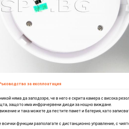
ектор за движение
ИЗЧЕРПАН
Ръководство за експлоатация
икой няма да заподозре, че в него е скрита камера с висока резо
ощта, защото има инфрачервени диоди за нощно виждане.
движение и така можете да пестите памет и батерия, като записва
е всички функции разполагате с дистанционно управление, с чия