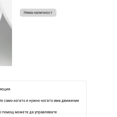
Няма наличност
КУПИ
люция.
те само когато е нужно-когато има движение
то помощ можете да управлявате