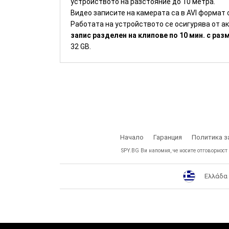
устройството на разстояние до 10 метра.
Видео записите на камерата са в AVI формат
Работата на устройството се осигурява от а
запис разделен на клипове по 10 мин. с ра
32 GB.
Начало
Гаранция
Политика з
SPY.BG Ви напомня, че носите отговорност
Ελλάδα