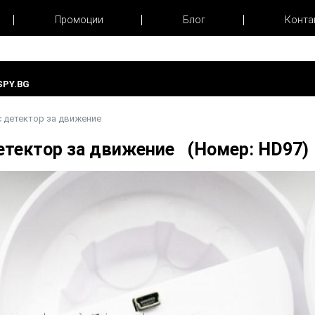
Промоции
Блог
Конта
PY.BG
с детектор за движение
детектор за движение (Номер: HD97)