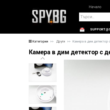
Начало
Search
SUPPORT@S
Search
Категории
Други
Камера в дим детектор 
Камера в дим детектор с 