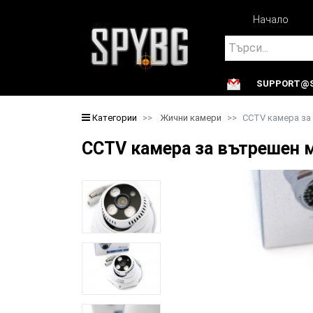
Начало
Search
SUPPORT@S
Search
Категории
Жични камери
CCTV камера за
CCTV камера за вътрешен 