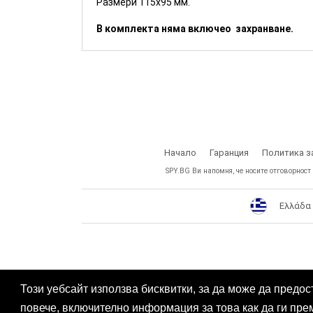
Размери 115х95 мм.
В комплекта няма включео захранване.
Начало
Гаранция
Политика з
SPY.BG Ви напомня, че носите отговорност
Ελλάδα
Този уебсайт използва бисквитки, за да може да предос
повече, включително информация за това как да ги пре