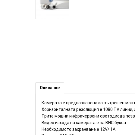
CCTV камера за вътрешен мо
Описание
Камерата е предназначена за вътрешен монта
Хоризонталната резолюция е 1080 TV линии, а
Трите мощни инфрачервени светодиода позвол
Видео изхода на камерата е на BNC букса.
Необходимото захранване е 12V/ 1A.