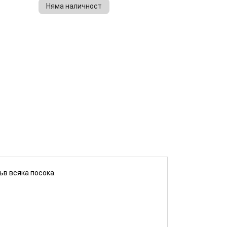
Няма наличност
КУПИ
ъв всяка посока.