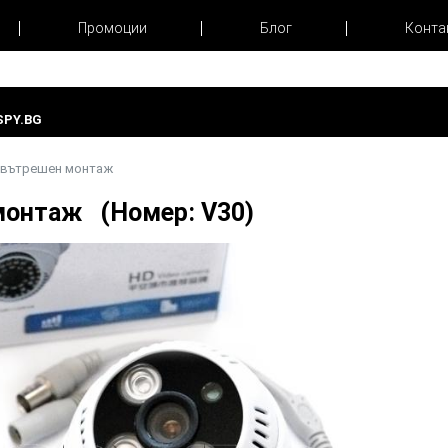
Промоции
Блог
Конта
PY.BG
 вътрешен монтаж
монтаж (Номер: V30)