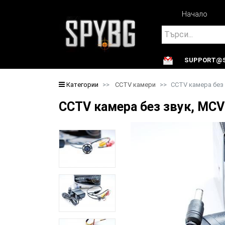
Начало
Search
SUPPORT@S
Search
Категории
CCTV камери
CCTV камера без 
CCTV камера без звук, MC