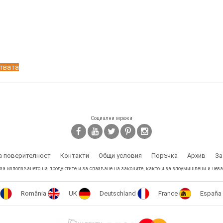
ствата
Социални мрежи
а поверителност
Контакти
Общи условия
Поръчка
Архив
За
 за използването на продуктите и за спазване на законите, както и за злоумишлени и неза
România
UK
Deutschland
France
España