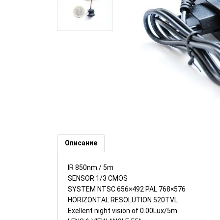
CCTV камера без звук, MCV6I
Описание
IR 850nm / 5m
SENSOR 1/3 CMOS
SYSTEM NTSC 656×492 PAL 768×576
HORIZONTAL RESOLUTION 520TVL
Exellent night vision of 0.00Lux/5m