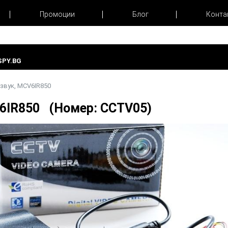
Промоции
Блог
Конта
PY.BG
звук, MCV6IR850
V6IR850 (Номер: CCTV05)