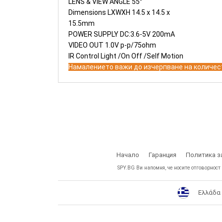
LENS & VIEW ANGLE 55°
Dimensions LXWXH 14.5 x 14.5 x
15.5mm
POWER SUPPLY DC:3.6-5V 200mA
VIDEO OUT 1.0V p-p/75ohm
IR Control Light /On Off /Self Motion
Намалението важи до изчерпване на количе
Начало
Гаранция
Политика з
SPY.BG Ви напомня, че носите отговорност
Ελλάδα