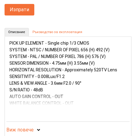
CCTV камера без звук, MC493 (Номер: CCTV01)
Описание
Ръководство за експлоатация
КУПИ
PICK UP ELEMENT - Single chip 1/3 CMOS
SYSTEM - NTSC / NUMBER OF PIXEL 656 (H) 492 (V)
SYSTEM - PAL / NUMBER OF PIXEL 786 (H) 576 (V)
SENSOR DIMENSION - 4.75мм (H) 3.55мм (V)
HORIZONTAL RESOLUTION - Approximately 520TV Lens
SENSITIVITY - 0.008Lux/F1.2
LENS & VIEW ANGLE - 3.6мм F2.0 / 90°
S/N RATIO - 48dB
AUTO GAIN CONTROL - OUT
WHITE BALANCE CONTROL - OUT
BLACK LIGHT COMPENSATION - OUT
VIDEO OUT - 1.0V p-p/75ohm
AUDIO OUT - 1.0V p-p/1Kohm
Виж повече
SIZE (L x W x H) - 24мм х 16мм х (15-25мм)