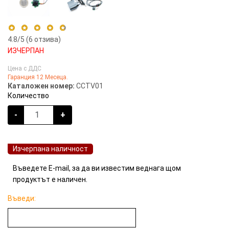
4.8
/5 (
6
отзива)
ИЗЧЕРПАН
5 stars
83%
Цена с ДДС
Гаранция 12 Месеца.
4 stars
17%
Каталожен номер:
CCTV01
3 stars
0%
Количество
2 stars
0%
-
+
1 star
0%
Изчерпана наличност
Въведете E-mail, за да ви известим веднага щом
продуктът е наличен.
Въведи: