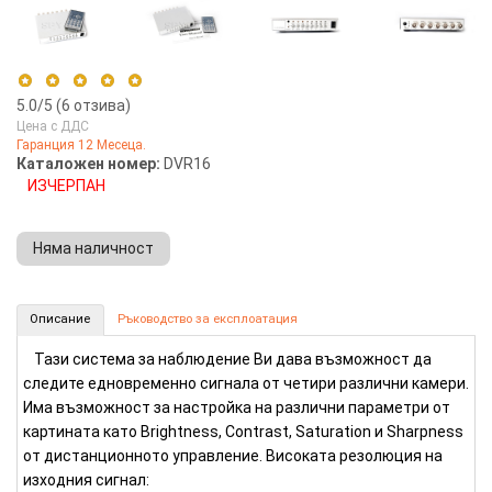
5.0
/5 (
6
отзива)
Цена с ДДС
Гаранция 12 Месеца.
5 stars
100%
Каталожен номер:
DVR16
ИЗЧЕРПАН
4 stars
0%
3 stars
0%
Няма наличност
2 stars
0%
1 star
0%
Система за наблюдение за жични камери (Номер: DVR16)
Описание
Ръководство за експлоатация
КУПИ
Тази система за наблюдение Ви дава възможност да
следите едновременно сигнала от четири различни камери.
Има възможност за настройка на различни параметри от
картината като Brightness, Contrast, Saturation и Sharpness
от дистанционното управление. Високата резолюция на
изходния сигнал: