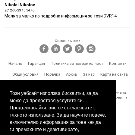
Nikolai Nikolov
2012-03-23 10:34:48
Моля за малко по подробна информация за този DVR14
Социални мрежи
Начало
Гаранция
Политика за поверителност
Контакти
Общи условия
Поръчка
Архив
За нас
Карта на сайта
Доставка
Този уебсайт използва бисквитки, за да
SPY.BG Ви напомня, че носите отговорност за използването на продуктите и за
спазване на законите, както и за злоумишлени и незаконни действия, вреди на
може да предоставя услугите си.
трети лица и др.
Продължавайки, вие се съгласявате с
тяхното използване. За да научите повече,
включително информация за това как да
ги премахнете и деактивирате,