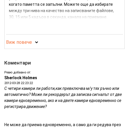
когато паметта се запълни. Можете още да избирате
между три нива на качество на записваните файлове,
30, 15 или 5 кадъра в секунда, канала на приемане.
Рекордерът има софтуерен детектор за движение и
можете да настроите зона на действие и
чувствителност и по този начин да записвате само
Виж повече
тогава, когато пред обектива на камерата се случва
нещо.
Устройството се захранва с постоянно напрежение от
11 до 32 V.
( в комплекта няма включен адаптер)
Коментари
Ревю добавно от:
Технически характеристики:
Sherlock Holmes
2012-03-28 22:23:22
Компресия на видео файла
MPEG4
С четири камери ли работи,как превключва м/у тях ръчно или
автоматично? Може ли рекордерът да записва сигналът от две
Компресия на аудиото
PCM
камери едновременно, ако и на двете камери едновременно се
Носител
SD Карта (от 256МB до 32 G
регистрира движение?
Приемна честота
2.4-2.483 GHz
Видео изход
1 Vp-p, S/N>38 dB
Не може да приема едновременно, а само да ги редува през