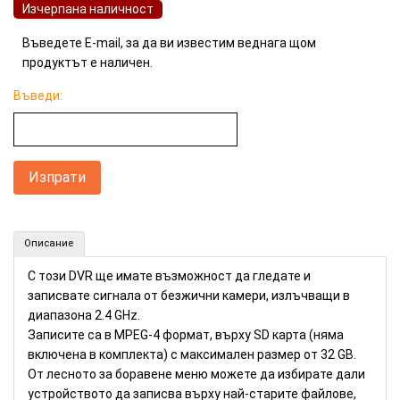
Изчерпана наличност
Въведете E-mail, за да ви известим веднага щом
продуктът е наличен.
Въведи:
Мини DVR за безжични камери на 2.4 GHz (Номер: DVR14)
Описание
КУПИ
С този DVR ще имате възможност да гледате и
записвате сигнала от безжични камери, излъчващи в
диапазона 2.4 GHz.
Записите са в MPEG-4 формат, върху SD карта (няма
включена в комплекта) с максимален размер от 32 GB.
От лесното за боравене меню можете да избирате дали
устройството да записва върху най-старите файлове,