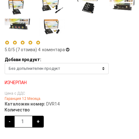
5.0
/5 (
7
отзива)
4 коментара
Добави продукт:
5 stars
100%
4 stars
0%
3 stars
0%
ИЗЧЕРПАН
2 stars
0%
Цена с ДДС
1 star
0%
Гаранция 12 Месеца.
Каталожен номер:
DVR14
Количество
-
+