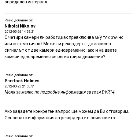
Захранване
DC: 11-32V
определен интервал.
Консумация
3W - максимална
Размери в мм
101х108х28
Ревю добавно от:
Nikolai Nikolov
Тегло
250 г.
2012-03-26 14:38:21
Намалението важи до изчерпване на количествата
С четири камери ли работи,как превключва м/у тях ръчно
или автоматично? Може ли рекордерът да записва
Мини DVR за безжични камери на 2.4 GHz
сигналът от две камери едновременно, ако и на двете
камери едновременно се регистрира движение?
Ревю добавно от:
Sherlock Holmes
2012-03-23 21:35:31
Моля за малко по подробна информация за този DVR14
Видео инструкции на: Мини DVR за безжични камери
Ако зададете конкретен въпрос ще можем да Ви отговорим.
на 2.4 GHz
Основната информация за рекордера е в описанието.
Ревю добавно от: