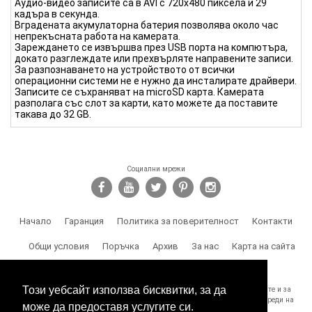
Аудио-видео записите са в AVI с 720х480 пиксела и 29
кадъра в секунда.
Вградената акумулаторна батерия позволява около час
непрекъсната работа на камерата.
Зареждането се извършва през USB порта на компютъра,
докато разглеждате или прехвърляте направените записи.
За разпознаването на устройството от всички
операционни системи не е нужно да инсталирате драйвери.
Записите се съхраняват на microSD карта. Камерата
разполага със слот за карти, като можете да поставите
такава до 32 GB.
Социални мрежи
Начало
Гаранция
Политика за поверителност
Контакти
Общи условия
Поръчка
Архив
За нас
Карта на сайта
Доставка
Този уебсайт използва бисквитки, за да
SPY.BG Ви напомня, че носите отговорност за използването на продуктите и за
спазване на законите, както и за злоумишлени и незаконни действия, вреди на
може да предоставя услугите си.
трети лица и др.