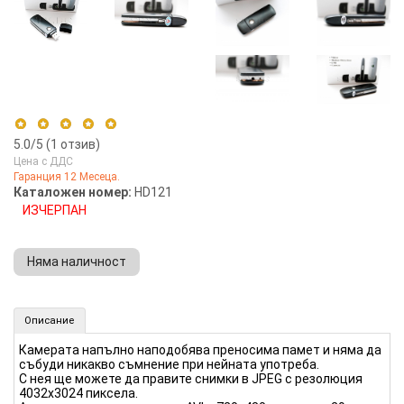
5.0
/5 (
1
отзив)
Цена с ДДС
Гаранция 12 Месеца.
5 stars
100%
Каталожен номер:
HD121
ИЗЧЕРПАН
4 stars
0%
3 stars
0%
Няма наличност
2 stars
0%
1 star
0%
Флашка-камера с детектор за движение (Номер: HD121)
Описание
КУПИ
Камерата напълно наподобява преносима памет и няма да
събуди никакво съмнение при нейната употреба.
С нея ще можете да правите снимки в JPEG с резолюция
4032х3024 пиксела.