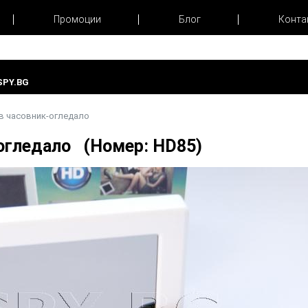
Промоции
Блог
Конта
PY.BG
в часовник-огледало
-огледало (Номер: HD85)