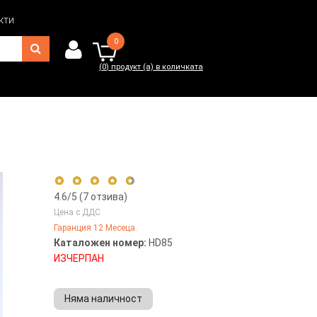
кти
0
(
0
) продукт (а) в количката
0
(
0
) продукт (а) в количката
4.6
/5 (
7
отзива)
Цена с ДДС
Гаранция 12 Месеца.
5 stars
57%
Каталожен номер:
HD85
4 stars
43%
ИЗЧЕРПАН
3 stars
0%
2 stars
0%
Няма наличност
1 star
0%