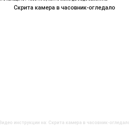
Скрита камера в часовник-огледало
Видео инструкции на: Скрита камера в часовник-огледал