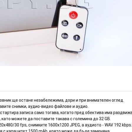
ледало (Номер: HD85)
ИЗЧЕРПАН
совник ще остане незабележима, дори и при внимателен оглед.
авите снимки, аудио-видео файлове и аудио.
 стартира записа само тогава, когато пред обектива има раздвиж
 като можете да поставите такава с големина до 32 GB.
0х480/30 fps, снимките 1600х1200 JPEG, а аудиото - WAV 192 kbps.
я с капацитет 1500 mAh, която може да бъде заменяна.