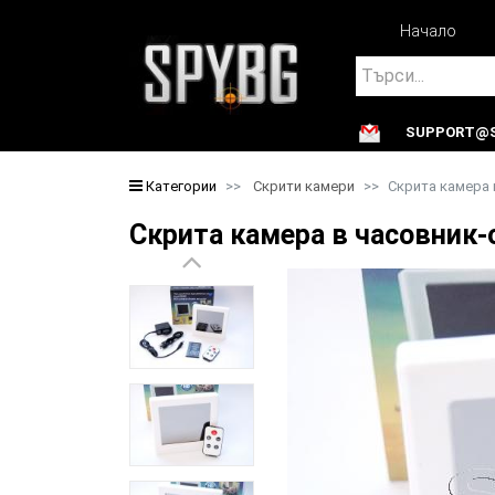
Начало
Search
SUPPORT@S
Search
Категории
Скрити камери
Скрита камера 
Скрита камера в часовник