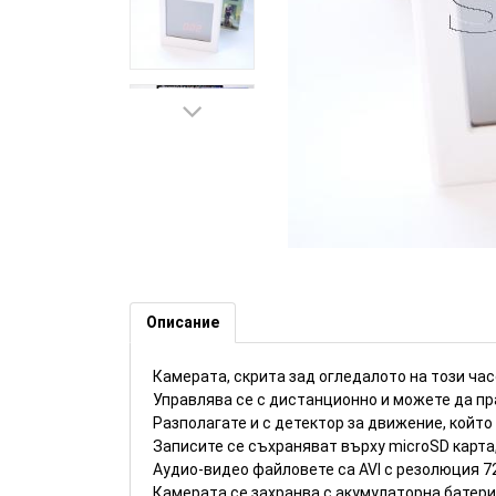
Скрита камера в часовник-ог
Описание
Камерата, скрита зад огледалото на този ча
Управлява се с дистанционно и можете да пр
Разполагате и с детектор за движение, който
Записите се съхраняват върху microSD карта,
Аудио-видео файловете са AVI с резолюция 72
Камерата се захранва с акумулаторна батери