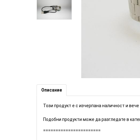
Скрита камера в ръчен часовн
Описание
Този продукт е с изчерпана наличност и вече
Подобни продукти може да разгледате в кат
=======================