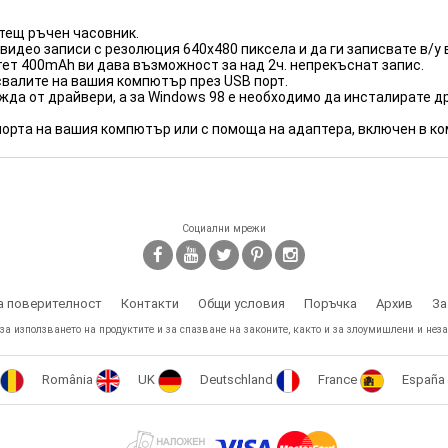
тещ ръчен часовник.
видео записи с резолюция 640х480 пиксела и да ги записвате в/у 
ет 400mAh ви дава възможност за над 2ч. непрекъснат запис.
свалите на вашия компютър през USB порт.
да от драйвери, а за Windows 98 е необходимо да инсталирате д
орта на вашия компютър или с помоща на адаптера, включен в ко
Социални мрежи
а поверителност
Контакти
Общи условия
Поръчка
Архив
За
 за използването на продуктите и за спазване на законите, както и за злоумишлени и неза
România
UK
Deutschland
France
España