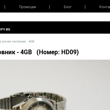
Промоции
Блог
Конта
PY.BG
в ръчен часовник - 4GB
овник - 4GB (Номер: HD09)