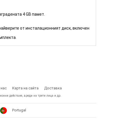
вградената 4 GB памет.
райверите от инсталационният диск, включен
мплекта.
 нас
Карта на сайта
Доставка
конни действия, вреди на трети лица и др.
Portugal