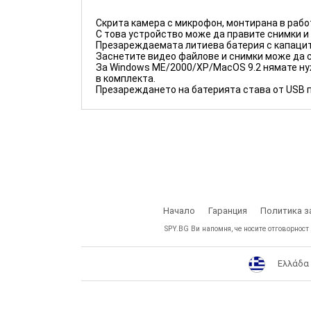
Скрита камера с микрофон, монтирана в рабо
С това устройство може да правите снимки и 
Презареждаемата литиева батерия с капацит
Заснетите видео файлове и снимки може да 
За Windows ME/2000/XP/MacOS 9.2 нямате нуж
в комплекта.
Презареждането на батерията става от USB п
Начало
Гаранция
Политика з
SPY.BG Ви напомня, че носите отговорност
Ελλάδα