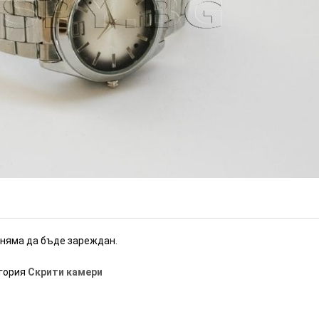
ик - 4GB (Номер: HD09)
ИЗЧЕРПАН
 няма да бъде зареждан.
егория
Скрити камери