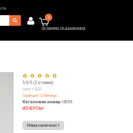
кти
0
(
0
) продукт (а) в количката
0
(
0
) продукт (а) в количката
5.0
/5 (
2
отзива)
Цена с ДДС
Гаранция 12 Месеца.
5 stars
100%
Каталожен номер:
HD09
4 stars
0%
ИЗЧЕРПАН
3 stars
0%
2 stars
0%
Няма наличност
1 star
0%