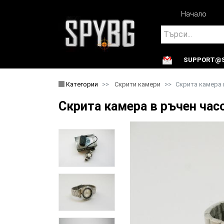
Начало
Search
SUPPORT@S
Search
Категории
Скрити камери
Скрита камера 
Скрита камера в ръчен час