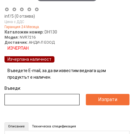
inf
/5 (
0
отзива)
Цена с ДДС
Гаранция 24 Месеца.
Каталожен номер:
DH130
Модел:
NVR7216
Доставчик:
АНДИ-Л ЕООД
ИЗЧЕРПАН
Изчерпана наличност
Въведете E-mail, за да ви известим веднага щом
продуктът е наличен.
Въведи:
16-канален мрежови видeoрекордер до 2MP Dahua (Номер: DH130)
Описание
Техническа спецификация