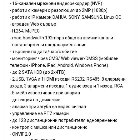
- 16-канален мрежови видeoрекордер (NVR)
- работи с камери с резолюция до 2MP (1080p)
- работи с IP камери DAHUA, SONY, SAMSUNG, Linux ОС
- вграден Web сървър
- H.264, MJPEG
- max. bandwidth 192mbps общо за всички канали
- предалармен и следалармен запис
- търсене по дата/час/събитие
- мониторинг чрез CMS/ Web viewer/DMSS (мобилен
телефон - iPhone, iPad, Android, Windows Phone)
- до 2 SATA HDD (до 2x4TB)
- 2 USB, 1VGA и 1HDMI изходи, RS232, RS485, 8 алармени
входа, 3 алармени изхода, 1 аудио вход и 1 изход, RCA
- Е-мейл известяване при аларма
- детекция на движение
- аларма при загуба на видео сигнал
- управление на PTZ камери
- до 128 дистанционни потребителя едновременно
- контрол с мишка или дистанционно
- ONVIF 2.0