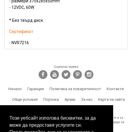
- размери 375x285x50mm
- 12VDC, 60W
* Без твърд диск
Сертификат
- NVR7216
Социални мрежи
Начало
Гаранция
Политика за поверителност
Контакти
Общи условия
Поръчка
Архив
За нас
Карта на сайта
Доставка
Този уебсайт използва бисквитки, за да
SPY.BG Ви напомня, че носите отговорност за използването на продуктите и за
спазване на законите, както и за злоумишлени и незаконни действия, вреди на
може да предоставя услугите си.
трети лица и др.