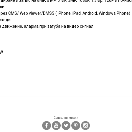
диране и запис на 8MP, 6 MP, 5 MP, 3MP, 1080P, 1.3Mp, 720P и по-нис
али
ез CMS/ Web viewer/DMSS ( iPhone, iPad, Android, Windows Phone)
изходи
а движение, аларма при загуба на видео сигнал
W.
Социални мрежи