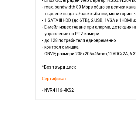
- Linux ОС, вграден Web сървър, H.265/H.264 ко
- max. bandwidth 80 Mbps общо за всички кан
- търсене по дата/час/събитие, мониторинг чр
- 1 SATA III HDD (до 6TB), 2 USB, 1VGA и 1HDMI 
- Е-мейл известяване при аларма, детекция н
- управление на PTZ камери
- до 128 потребителя едновременно
- контрол с мишка
- ONVIF, размери 205x205x46mm,12VDC/2А, 6.3
*Без твърд диск
Сертификат
- NVR4116-4KS2