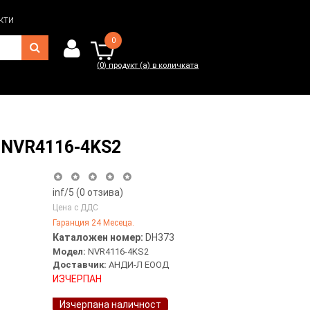
кти
0
(
0
) продукт (а) в количката
0
(
0
) продукт (а) в количката
a NVR4116-4KS2
inf
/5 (
0
отзива)
Цена с ДДС
Гаранция 24 Месеца.
Каталожен номер:
DH373
Модел:
NVR4116-4KS2
Доставчик:
АНДИ-Л ЕООД
ИЗЧЕРПАН
Изчерпана наличност