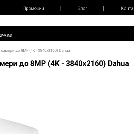
Промоции
Блог
Конта
PY.BG
 камери до 8MP (4K - 3840x2160) Dahua
амери до 8MP (4K - 3840x2160) Dahu