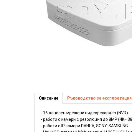
16-канален NVR работи с каме
Dahua (Номер: DH373)
Описание
Ръководство за експлоатация
- 16-канален мрежови видeoрекордер (NVR)
- работи с камери с резолюция до 8MP (4K - 3
- работи с IP камери DAHUA, SONY, SAMSUNG