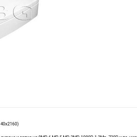
ри до 8MP (4K - 3840x2160)
ИЗЧЕРПАН
840x2160)