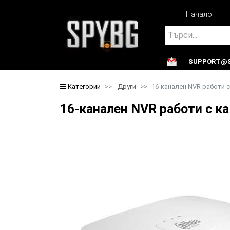
Начало
Search
SUPPORT@S
Search
Категории
Други
16-канален NVR работи с
16-канален NVR работи с к