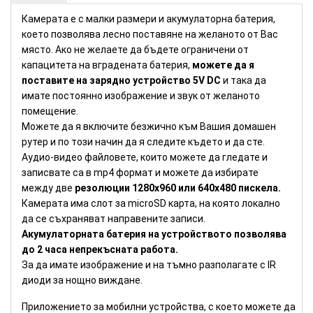
Камерата е с малки размери и акумулаторна батерия,
което позволява лесно поставяне на желаното от Вас
място. Ако не желаете да бъдете ограничени от
капацитета на вградената батерия,
можете да я
поставите на зарядно устройство 5V DC
и така да
имате постоянно изображение и звук от желаното
помещение.
Можете да я включите безжично към Вашия домашен
рутер и по този начин да я следите където и да сте.
Аудио-видео файловете, които можете да гледате и
записвате са в mp4 формат и можете да избирате
между две
резолюции 1280х960 или 640х480 пискела.
Камерата има слот за microSD карта, на която локално
да се съхраняват направените записи.
Акумулаторната батерия на устройството позволява
до 2 часа непрекъсната работа.
За да имате изображение и на тъмно разполагате с IR
диоди за нощно виждане.
Приложението за мобилни устройства, с което можете да