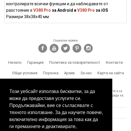
контролирате всички функции и да наблюдавате от
разстояние е
V380 Pro
за Android и
V380 Pro
за iOS
Размери 38х38х40 мм.
Социални мрежи
Начало
Гаранция
Политика за поверителност
Контакти
Общи условия
Поръчка
Архив
За нас
Карта на сайта
Доставка
Този уебсайт използва бисквитки, за да
SPY.BG Ви напомня, че носите отговорност за използването на продуктите и за
спазване на законите, както и за злоумишлени и незаконни действия, вреди на
може да предоставя услугите си.
трети лица и др.
Продължавайки, вие се съгласявате с
тяхното използване. За да научите повече,
включително информация за това как да
ги премахнете и деактивирате,