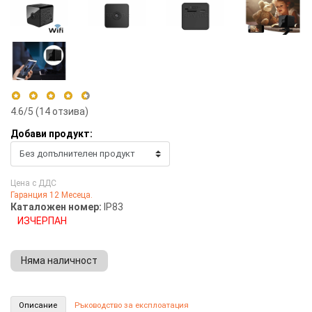
4.6
/5 (
14
отзива)
Добави продукт:
5 stars
57%
4 stars
43%
Цена с ДДС
3 stars
0%
Гаранция 12 Месеца.
2 stars
0%
Каталожен номер:
IP83
1 star
0%
ИЗЧЕРПАН
Няма наличност
HD мини WiFi камера - 2часа (Номер: IP83)
Описание
Ръководство за експлоатация
КУПИ