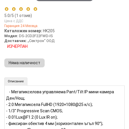
5.0
/5 (
1
отзив)
Цена с ДДС
Гаранция 24 Месеца.
5 stars
100%
Каталожен номер:
HK205
Модел:
DS-2CD2F22FWD-IS
4 stars
0%
Доставчик:
„Сектрон“ ООД
3 stars
0%
ИЗЧЕРПАН
2 stars
0%
1 star
0%
Няма наличност
Управляема Pant/Tilt IP мини-камера HIKVISION (Номер: HK205)
Описание
- Mегапикселова управляема Pant/Tilt IP мини-камера
Ден/Нощ;
- 2.0 Mегапиксела FullHD (1920×1080@25 к/с);
- 1/3" Progressive Scan CMOS;
- 0.01Lux@F1.2 (0 Lux IR on);
- фиксиран обектив 4 мм (хоризонтален ъгъл 90°);