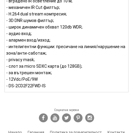
- вградено IR осветление до 10 м;
- механичен IR Cut филтър;
- H.264 dual stream компресия;
- 3D DNR шумов филтър;
- широк динамичен обхват 120db WDR;
- аудио вход;
- алармен вход/изход;
- интелигентни функции: пресичане на линия/нарушение на
зона/анти-саботаж;
- privacy mask;
- слот за micro SDXC карта (до 128GB);
- за вътрешен монтаж;
- 12Vdc/PoE/9W
- DS-2CD2F22FWD-IS
Социални мрежи
Начало
Гаранция
Политика за поверителност
Контакти