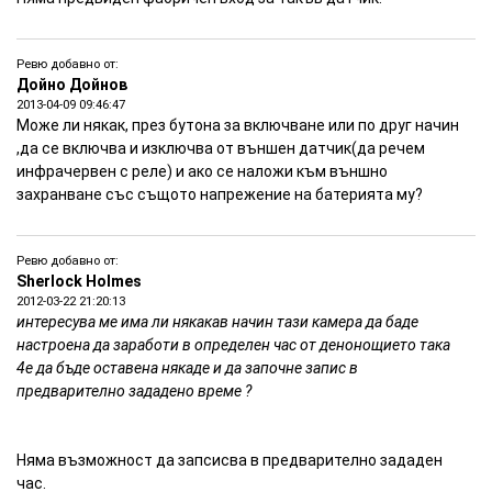
Ревю добавно от:
Дойно Дойнов
2013-04-09 09:46:47
Mоже ли някак, през бутона за включване или по друг начин
,да се включва и изключва от външен датчик(да речем
инфрачервен с реле) и ако се наложи към външно
захранване със същото напрежение на батерията му?
Ревю добавно от:
Sherlock Holmes
2012-03-22 21:20:13
интересува ме има ли някакав начин тази камера да баде
настроена да заработи в определен час от денонощието така
4е да бъде оставена някаде и да започне запис в
предварително зададено време ?
Няма възможност да запсисва в предварително зададен
час.