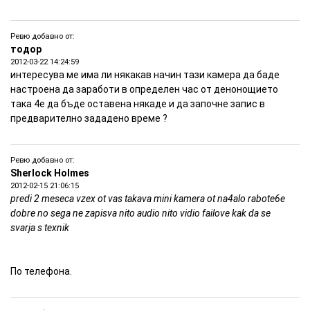
Ревю добавно от:
тодор
2012-03-22 14:24:59
интересува ме има ли някакав начин тази камера да баде
настроена да заработи в определен час от денонощието
така 4е да бъде оставена някаде и да започне запис в
предварително зададено време ?
Ревю добавно от:
Sherlock Holmes
2012-02-15 21:06:15
predi 2 meseca vzex ot vas takava mini kamera ot na4alo rabote6e
dobre no sega ne zapisva nito audio nito vidio failove kak da se
svarja s texnik
По телефона.