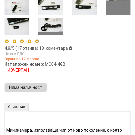
4.8
/5 (
17
отзива)
18 коментара
Цена с ДДС
Гаранция 12 Месеца.
5 stars
82%
Каталожен номер:
MC04-4GB
ИЗЧЕРПАН
4 stars
18%
3 stars
0%
Няма наличност
2 stars
0%
1 star
0%
Миникамера и аудиорекордер 4GB (Номер: MC04-4GB)
Описание
КУПИ
Миникамера, използваща чип от ново поколение, с която