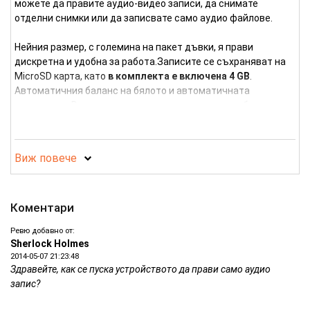
можете да правите аудио-видео записи, да снимате
отделни снимки или да записвате само аудио файлове.
Нейния размер, с големина на пакет дъвки, я прави
дискретна и удобна за работа.Записите се съхраняват на
MicroSD карта, като
в комплекта е включена 4 GB
.
Автоматичния баланс на бялото и автоматичната
експозиция Ви дават възможност да правите добри видео
записи и снимки при всякакви условия.
Вградената
презареждаема литиево-йонна батерия дава
възможност за около 1 час и 40 мин
непрекъсната
Виж повече
работа на устройството. Записаното с тази камера видео е
в AVI формат с резолюция 1280х960 MJPG, 25 кадъра в
секунда, снимките - JPG, 1600x1200 пиксела и ако
Коментари
записвате само аудио файл той е във wav формат, моно, с
bitrate 64 kbps.
Ревю добавно от:
Sherlock Holmes
Спецификация:
2014-05-07 21:23:48
Здравейте, как се пуска устройството да прави само аудио
Сензор - 1.3MP CMOS
запис?
Леща - 3.6 мм
Ъгъл на виждане - 60 градуса