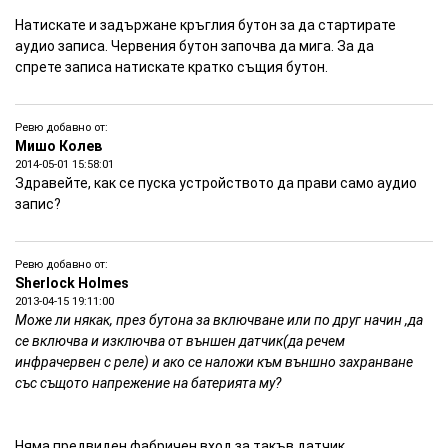
Памет - външна до 16GB MicroSD карта. 4 GB включена в
Натискате и задържане кръглия бутон за да стартирате
комплекта.
аудио записа. Червения бутон започва да мига. За да
Връзка с PC - през USB порт, не са необходими драйвери
спрете записа натискате кратко същия бутон.
Размери - 73 x 20 x 11 мм
Тегло - 19 г
Ревю добавно от:
Миникамера и аудиорекордер 4GB
Мишо Колев
2014-05-01 15:58:01
Здравейте, как се пуска устройството да прави само аудио
запис?
Ревю добавно от:
Sherlock Holmes
2013-04-15 19:11:00
Mоже ли някак, през бутона за включване или по друг начин ,да
Видео инструкции на: Миникамера и аудиорекордер
4GB
се включва и изключва от външен датчик(да речем
инфрачервен с реле) и ако се наложи към външно захранване
със същото напрежение на батерията му?
Няма предвиден фабричен вход за такъв датчик.