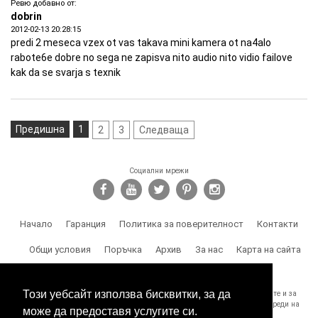
Ревю добавно от:
dobrin
2012-02-13 20:28:15
predi 2 meseca vzex ot vas takava mini kamera ot na4alo
rabote6e dobre no sega ne zapisva nito audio nito vidio failove
kak da se svarja s texnik
Предишна
1
2
3
Следваща
Социални мрежи
Начало
Гаранция
Политика за поверителност
Контакти
Общи условия
Поръчка
Архив
За нас
Карта на сайта
Доставка
Този уебсайт използва бисквитки, за да
SPY.BG Ви напомня, че носите отговорност за използването на продуктите и за
спазване на законите, както и за злоумишлени и незаконни действия, вреди на
може да предоставя услугите си.
трети лица и др.