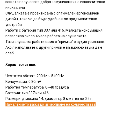
защото получавате добра комуникация на изключително
ниска цена.
Слушалката е проектирана с оптимален ергономичен
дизайн, така че да бъде удобна и за продължителна
употреба.
Работи с батерия тип 337 или 416. Малката консумация
позволява около 4 часа работа на слушалката.
Тази слушалка работи само с "примки" с аудио усилване.
Ако я използвате с други примки е възможно звука да е
слаб.
Характеристики:
Честотен обхват: 200Hz ~ 5400Hz
Консумация: 0.80mA
Работна температура: 0~40 градуса
Батерия: тип 337 или 416
Размери: дължина 14, диаметър 8 мм / тегло 0.5 г.
Намалението важи до изчерпване на количествата