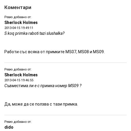
Коментари
Ревю добавно от:
Sherlock Holmes
2013-04-15 19:49:11
S koq primka raboti tazi slushalka?
Работи със всяка от примките MS07, MS08 и MS09.
Ревю добавно от:
Sherlock Holmes
2013-04-15 19:46:55
Съвместима ли е с примка номер MS09 ?
Да, може да се ползва с тази примка.
Ревю добавно от:
dido