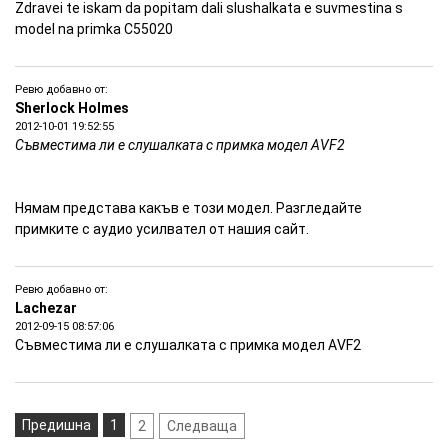
Zdravei te iskam da popitam dali slushalkata e suvmestina s
model na primka C55020
Ревю добавно от:
Sherlock Holmes
2012-10-01 19:52:55
Съвместима ли е слушалката с примка модел АVF2
Нямам представа какъв е този модел. Разгледайте
примките с аудио усилвател от нашия сайт.
Ревю добавно от:
Lachezar
2012-09-15 08:57:06
Съвместима ли е слушалката с примка модел АVF2
Предишна
1
2
Следваща