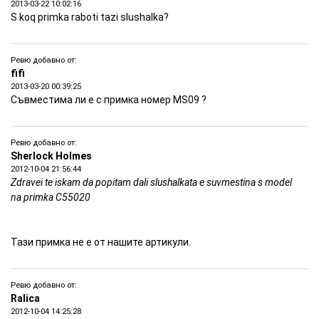
2013-03-22 10:02:16
S koq primka raboti tazi slushalka?
Ревю добавно от:
fifi
2013-03-20 00:39:25
Съвместима ли е с примка номер MS09 ?
Ревю добавно от:
Sherlock Holmes
2012-10-04 21:56:44
Zdravei te iskam da popitam dali slushalkata e suvmestina s model
na primka C55020
Тази примка не е от нашите артикули.
Ревю добавно от:
Ralica
2012-10-04 14:25:28