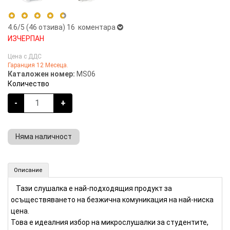
4.6
/5 (
46
отзива)
16 коментара
ИЗЧЕРПАН
5 stars
61%
Цена с ДДС
Гаранция 12 Месеца.
4 stars
35%
Каталожен номер:
MS06
3 stars
4%
Количество
2 stars
0%
-
+
1 star
0%
Няма наличност
Микрослушалка (Номер: MS06)
Описание
КУПИ
Тази слушалка е най-подходящия продукт за
осъществяването на безжична комуникация на най-ниска
цена.
Това е идеалния избор на микрослушалки за студентите,