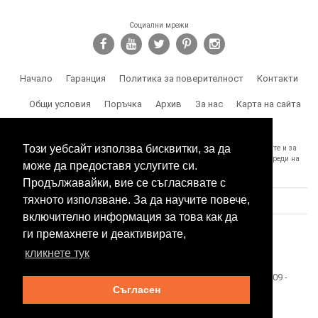
Социални мрежи
Начало
Гаранция
Политика за поверителност
Контакти
Общи условия
Поръчка
Архив
За нас
Карта на сайта
Доставка
Този уебсайт използва бисквитки, за да
SPY.BG Ви напомня, че носите отговорност за използването на продуктите и за
спазване на законите, както и за злоумишлени и незаконни действия, вреди на
може да предоставя услугите си.
трети лица и др.
Продължавайки, вие се съгласявате с
тяхното използване. За да научите повече,
включително информация за това как да
ги премахнете и деактивирате,
кликнете тук
Този сайт е собственост на БЕСТТЕХ ООД Copyright 2009 -
Съгласен
2026 Spy.bg
SEO оптимизация и поддръжка от
Eurocoders