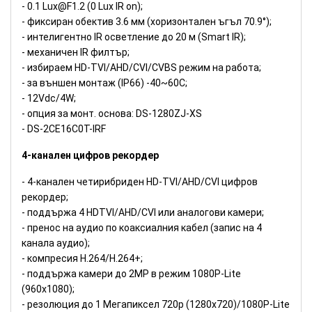
- 0.1 Lux@F1.2 (0 Lux IR on);
- фиксиран обектив 3.6 мм (хоризонтален ъгъл 70.9°);
- интелигентно IR осветление до 20 м (Smart IR);
- механичен IR филтър;
- избираем HD-TVI/AHD/CVI/CVBS режим на работа;
- за външен монтаж (IP66) -40~60C;
- 12Vdc/4W;
- опция за монт. основа: DS-1280ZJ-XS
- DS-2CE16C0T-IRF
4-канален цифров рекордер
- 4-канален четирибриден HD-TVI/AHD/CVI цифров
рекордер;
- поддържа 4 HDTVI/AHD/CVI или аналогови камери;
- пренос на аудио по коаксиалния кабел (запис на 4
канала аудио);
- компресия H.264/H.264+;
- поддържа камери до 2MP в режим 1080P-Lite
(960x1080);
- резолюция до 1 Мегапиксел 720p (1280x720)/1080P-Lite