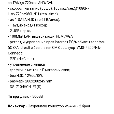
за TVI/до 720p за AHD/CVI;
- скорост на запис (общо): 100 кад/сек@1080P-
Lite/720p/960H/D1 (real-time);
- до 1 SATA HDD (до 6ТВ/диск);
- 1 аудио вход/1 изход;
- 2 USB порта;
- 100Mbit LAN; видеоизходи: HDMI/VGA;
- реглед и управление през Internet PC/мобилен телефон
(iOS/Android) с безплатен CMS софтуер iVMS-4200/Hik-
Connect;
- P2P (HikCloud);
- управлeние с мишка;
- графично меню на Български език;
- без HDD; 12Vdc/8W;
- размери 200х200х45 mm
- DS-7104HGHI-F1(S)
Твърд диск
- 500GB
Конектор
- Захранващ конектор мъжки - 2 броя