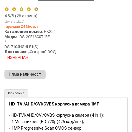
4.5
/5 (
26
отзива)
Цена с ДДС
Гаранция 24 Месеца.
5 stars
50%
Каталожен номер:
HK251
Модел:
DS-2CE16C0T-IRF
4 stars
50%
/
3 stars
0%
DS-7104HGHI-F1(S)
Доставчик:
„Сектрон“ ООД
2 stars
0%
ИЗЧЕРПАН
1 star
0%
Няма наличност
Комплект от 2 камери HIKVISION 1MP за двор и HDD 500GB (Номер: HK251)
Описание
HD-TVI/AHD/CVI/CVBS корпусна камера 1MP
- HD-TVI/AHD/CVI/CVBS корпусна камера (4 in 1);
- 1 Мегапиксел (HD 720p@25 кад/сек);
- 1MP Progressive Scan CMOS сензор;