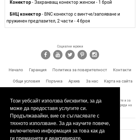
Конектор
- Захранващ конектор женски - 1 брой
БНЦ конектор
- BNC конектор с винтче/запояване и
пружинен предпазител, 2 части - 4 броя
Социални мрежи
Начало
Гаранция
Политика за поверителност
Контакти
Общи условия
Поръчка
Архив
За нас
Карта на сайта
Доставка
Този уебсайт използва бисквитки, за да
SPY.BG Ви напомня, че носите отговорност за използването на продуктите и за
спазване на законите, както и за злоумишлени и незаконни действия, вреди на
може да предоставя услугите си.
трети лица и др.
Продължавайки, вие се съгласявате с
тяхното използване. За да научите повече,
включително информация за това как да
ги премахнете и деактивирате,