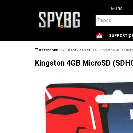
Начало
Search
SUPPORT@S
Search
Категории
Карти памет
Kingston 4GB Micr
Kingston 4GB MicroSD (SDH