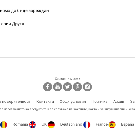
 няма да бъде зареждан.
егория
Други
Социални мрежи
а поверителност
Контакти
Общи условия
Поръчка
Архив
За
 за използването на продуктите и за спазване на законите, както и за злоумишлени и неза
România
UK
Deutschland
France
España