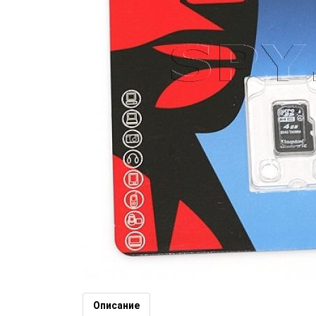
Kingston 4GB MicroSD (SDHC) 
D03)
Описание