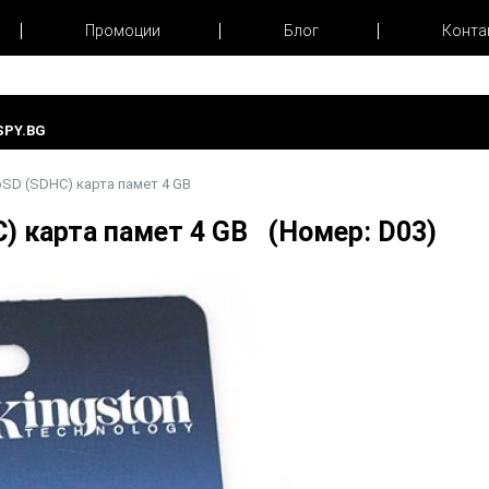
Промоции
Блог
Конта
PY.BG
oSD (SDHC) карта памет 4 GB
C) карта памет 4 GB (Номер: D03)