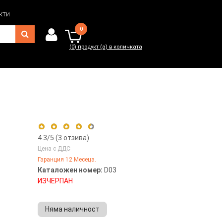
кти
0
(
0
) продукт (а) в количката
0
(
0
) продукт (а) в количката
4.3
/5 (
3
отзива)
Цена с ДДС
Гаранция 12 Месеца.
5 stars
33%
Каталожен номер:
D03
4 stars
67%
ИЗЧЕРПАН
3 stars
0%
2 stars
0%
Няма наличност
1 star
0%