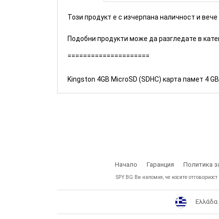
Този продукт е с изчерпана наличност и вече
Подобни продукти може да разгледате в кат
=====================
Kingston 4GB MicroSD (SDHC) карта памет 4 GB
Начало
Гаранция
Политика з
SPY.BG Ви напомня, че носите отговорност
Ελλάδα