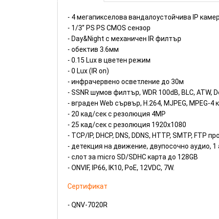
- 4 мегапикселова вандалоустойчива IP каме
- 1/3” PS PS CMOS сензор
- Day&Night с механичен IR филтър
- обектив 3.6мм
- 0.15 Lux в цветен режим
- 0 Lux (IR on)
- инфрачервено осветление до 30м
- SSNR шумов филтър, WDR 100dB, BLC, ATW, D
- вграден Web сървър, H.264, MJPEG, MPEG-4
- 20 кад/сек с резолюция 4MP
- 25 кад/сек с резолюция 1920x1080
- TCP/IP, DHCP, DNS, DDNS, HTTP, SMTP, FTP п
- детекция на движение, двупосочно аудио, 1 
- слот за micro SD/SDHC карта до 128GB
- ONVIF, IP66, IK10, PoE, 12VDC, 7W.
Сертификат
- QNV-7020R