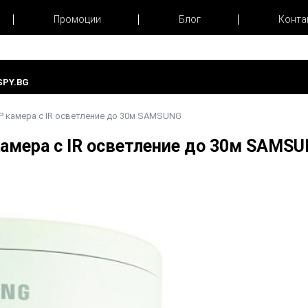
Промоции
Блог
Конта
PY.BG
P камера с IR осветление до 30м SAMSUNG
камера с IR осветление до 30м SAM