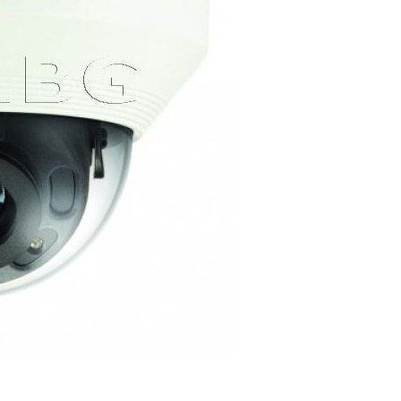
ра с IR осветление до 30м
ИЗЧЕРПАН