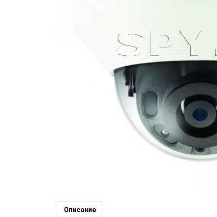
4MP вандалоустойчива IP каме
SAMSUNG (Номер: DH344)
Описание