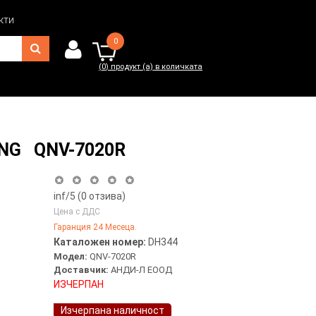
кти
0
(
0
) продукт (а) в количката
0
(
0
) продукт (а) в количката
SUNG QNV-7020R
inf
/5 (
0
отзива)
Цена с ДДС
Гаранция 24 Месеца.
Каталожен номер:
DH344
Модел:
QNV-7020R
Доставчик:
АНДИ-Л ЕООД
ИЗЧЕРПАН
Изчерпана наличност