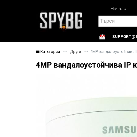
Начало
Search
SUPPORT@S
Search
Категории
Други
4MP вандалоустойчива I
4MP вандалоустойчива IP 