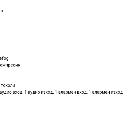
ра
efog
 компресия
ротоколи
аудио вход, 1 аудио изход, 1 алармен вход, 1 алармен изход