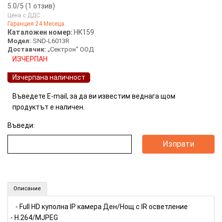
5.0
/5 (
1
отзив)
Цена с ДДС
Гаранция 24 Месеца.
5 stars
100%
Каталожен номер:
HK159
Модел:
SND-L6013R
4 stars
0%
Доставчик:
„Сектрон“ ООД
3 stars
0%
ИЗЧЕРПАН
2 stars
0%
Изчерпана наличност
1 star
0%
Въведете E-mail, за да ви известим веднага щом
продуктът е наличен.
Въведи:
Full HD куполна IP камера Samsung (Номер: HK159)
Описание
- Full HD куполна IP камера Ден/Нощ с IR осветление
- H.264/MJPEG