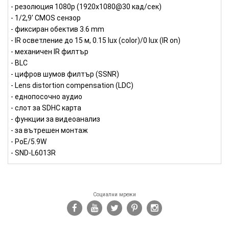
- резолюция 1080p (1920x1080@30 кад/сек)
- 1/2,9' CMOS сензор
- фиксиран обектив 3.6 mm
- IR осветление до 15 м, 0.15 lux (color)/0 lux (IR on)
- механичен IR филтър
- BLC
- цифров шумов филтър (SSNR)
- Lens distortion compensation (LDC)
- еднопосочно аудио
- слот за SDHC карта
- функции за видеоанализ
- за вътрешен монтаж
- PoE/5.9W
- SND-L6013R
Социални мрежи