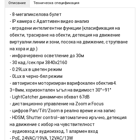
Описание
Техническа спецификация
- 8-мегапикселова булет
- IP камера с Адаптивен видео анализ
- вградени интелигентни функции (класификация на
обекти, трасиране на обекти, детекция на движение
виртуални линии и зони, посока на движение, струпване
на хора и др.)
- инфрачервено осветление до 30м
- 30 кад./сек при 3840х2160
- 0.29Lux в цветен режим
- 0Lux в черно-бял режим
- автоирисен моторизиран варифокален обектив4.
3÷8мм, хоризонтален ъгъл на видимост 30°÷91°
- LightCatcher динамичен обхват 67dB
- дистанционно управление на Zoom и Focus
- цифров Pan/Tilt/Zoom в реално време и на запис
- HDSM, Shutter control–автоматично иръчно, детекция
на движение с избор на чувствителност
- аудиовход и аудиоизход, 1 алармен вход
- PoE, 24VAC/19VA, 12VAC/13W