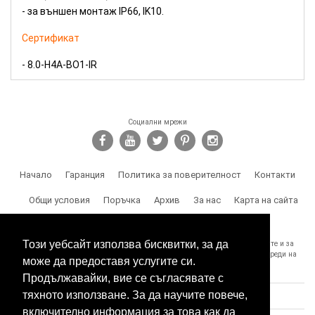
- за външен монтаж IP66, IK10.
Сертификат
- 8.0-H4A-BO1-IR
Социални мрежи
Начало
Гаранция
Политика за поверителност
Контакти
Общи условия
Поръчка
Архив
За нас
Карта на сайта
Доставка
Този уебсайт използва бисквитки, за да
SPY.BG Ви напомня, че носите отговорност за използването на продуктите и за
спазване на законите, както и за злоумишлени и незаконни действия, вреди на
може да предоставя услугите си.
трети лица и др.
Продължавайки, вие се съгласявате с
тяхното използване. За да научите повече,
включително информация за това как да