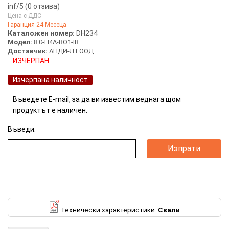
inf
/5 (
0
отзива)
Цена с ДДС
Гаранция 24 Месеца.
Каталожен номер:
DH234
Модел:
8.0-H4A-BO1-IR
Доставчик:
АНДИ-Л ЕООД
ИЗЧЕРПАН
Изчерпана наличност
Въведете E-mail, за да ви известим веднага щом
продуктът е наличен.
Въведи:
8MP корпусна IP камера AVIGILON (Номер: DH234)
Технически характеристики:
Свали