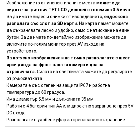
Изображението от инспектираните места
можете да
видите на цветния TFT LCD дисплей с големина 3.5 инча
.
За да имате видео и снимки от изследването,
ендоскопа
разполага със слот за SD карти.
На карта памет можете
да съхранявате лесно и удобно, само с натискане на един
бутон. За да имате по-детайлно изображение можете да
включите по-голям монитор през AV изхода на
устройството.
За по-ясно изображение и на тъмно разполагате с шест
ярки диода на фронталната камера и два на
страничната.
Силата на светлината можете да регулирате
от ръкохватката.
Камерата е със степен на защита IP67 и работна
температура до 60 градуса.
Има диаметър 5.5 мм и дължината 35 мм.
Работи с 4 батерии тип АА или директно захранване през 5V
DC входа.
Разполагате с удобен куфар за пренасяне и съхранение.