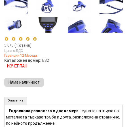
5.0
/5 (
1
отзив)
Цена с ДДС
Гаранция 12 Месеца.
5 stars
100%
Каталожен номер:
E82
ИЗЧЕРПАН
4 stars
0%
3 stars
0%
Няма наличност
2 stars
0%
1 star
0%
Ръчен ендоскоп с двойна камера и запис - 1 м. (Номер: E82)
Описание
КУПИ
Ендоскопа разполага с две камери
- едната на върха на
металната гъвкава тръба и друга, разположена странично,
по нейното продължение.