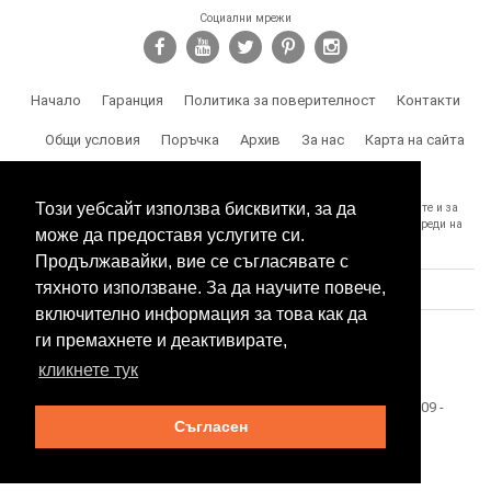
Социални мрежи
Начало
Гаранция
Политика за поверителност
Контакти
Общи условия
Поръчка
Архив
За нас
Карта на сайта
Доставка
Този уебсайт използва бисквитки, за да
SPY.BG Ви напомня, че носите отговорност за използването на продуктите и за
спазване на законите, както и за злоумишлени и незаконни действия, вреди на
може да предоставя услугите си.
трети лица и др.
Продължавайки, вие се съгласявате с
тяхното използване. За да научите повече,
включително информация за това как да
ги премахнете и деактивирате,
кликнете тук
Този сайт е собственост на БЕСТТЕХ ООД Copyright 2009 -
Съгласен
2026 Spy.bg
SEO оптимизация и поддръжка от
Eurocoders