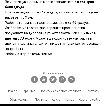
За инспекция на тъмни места разполагате с
шест ярки
бели диода
.
Ъгъла на видимост е
54 градуса
, а минималното
фокусно
разстояние 3 см
.
Работната температура на камерата е до 60 градуса.
Изображението от инспектираните пространства
получавате на дисплея на ръкохватката. Той е
3.5 инчов
цветен LCD екран
. Можете да коригирате контраста и
цвета на картината, както и яркостта на диодите на върха
на тръбата.
Работи с 4 бр. батерии тип АА.
Социални мрежи
Начало
Гаранция
Политика за поверителност
Контакти
Общи условия
Поръчка
Архив
За нас
Карта на сайта