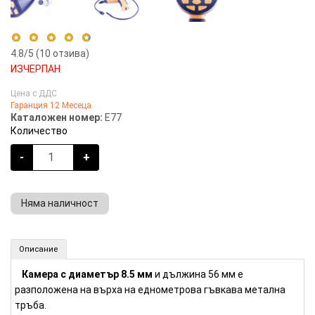
4.8
/5 (
10
отзива)
ИЗЧЕРПАН
5 stars
80%
Цена с ДДС
Гаранция 12 Месеца.
4 stars
20%
Каталожен номер:
E77
3 stars
0%
Количество
2 stars
0%
-
+
1 star
0%
Няма наличност
Ендоскоп с ръкохватка - 1 м (Номер: E77)
Описание
КУПИ
Камера с
диаметър 8.5 мм
и дължина 56 мм е
разположена на върха на еднометрова гъвкава метална
тръба.