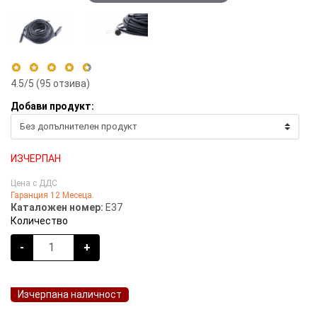
4.5
/5 (
95
отзива)
Добави продукт:
5 stars
49%
4 stars
51%
3 stars
0%
ИЗЧЕРПАН
2 stars
0%
Цена с ДДС
1 star
0%
Гаранция 12 Месеца.
Каталожен номер:
E37
Количество
-
+
Изчерпана наличност