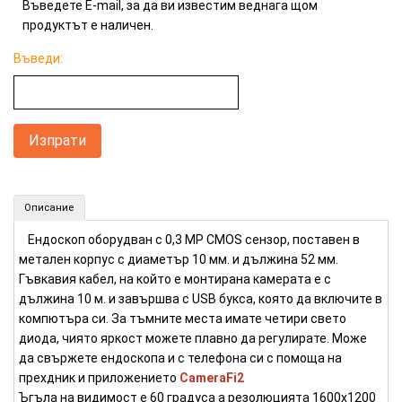
Въведете E-mail, за да ви известим веднага щом
продуктът е наличен.
Въведи:
Инспекционна камера с кабел 10 метра и камера 10 мм (Номер: E37)
Описание
КУПИ
Ендоскоп оборудван с 0,3 МР CMOS сензор, поставен в
метален корпус с диаметър 10 мм. и дължина 52 мм.
Гъвкавия кабел, на който е монтирана камерата е с
дължина 10 м. и завършва с USB букса, която да включите в
компютъра си. За тъмните места имате четири свето
диода, чиято яркост можете плавно да регулирате. Може
да свържете ендоскопа и с телефона си с помоща на
прехдник и приложението
CameraFi2
Ъгъла на видимост е 60 градуса а резолюцията 1600х1200