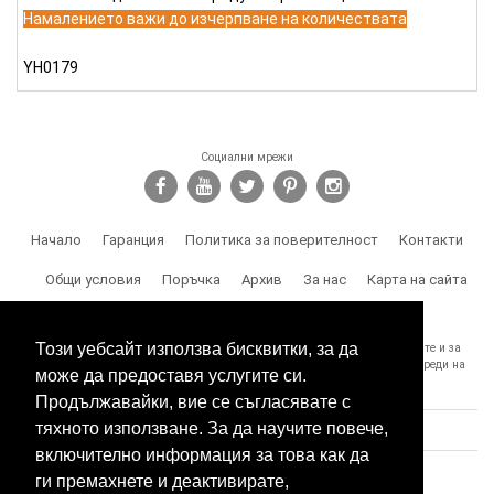
Намалението важи до изчерпване на количествата
YH0179
Социални мрежи
Начало
Гаранция
Политика за поверителност
Контакти
Общи условия
Поръчка
Архив
За нас
Карта на сайта
Доставка
Този уебсайт използва бисквитки, за да
SPY.BG Ви напомня, че носите отговорност за използването на продуктите и за
спазване на законите, както и за злоумишлени и незаконни действия, вреди на
може да предоставя услугите си.
трети лица и др.
Продължавайки, вие се съгласявате с
тяхното използване. За да научите повече,
включително информация за това как да
ги премахнете и деактивирате,