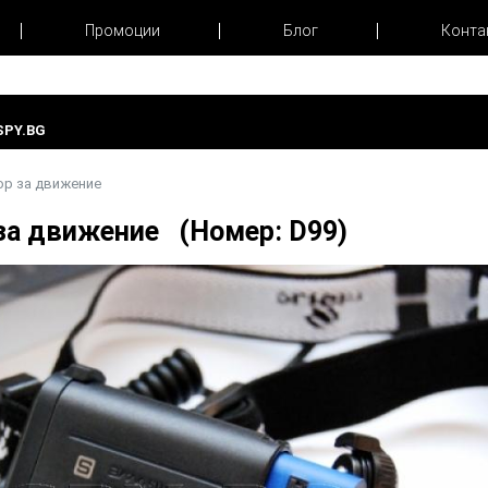
Промоции
Блог
Конта
PY.BG
ор за движение
 за движение (Номер: D99)