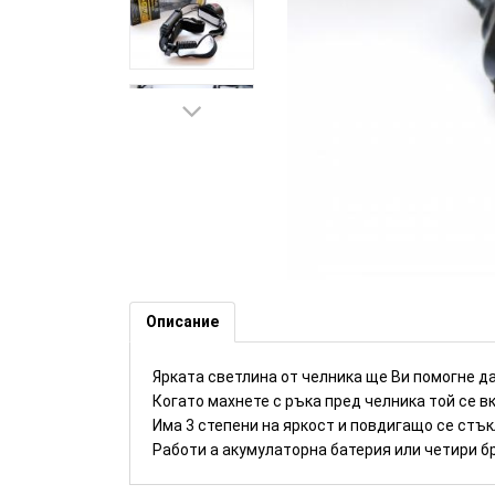
Челник OLIGHT с детектор за
Описание
Ярката светлина от челника ще Ви помогне д
Когато махнете с ръка пред челника той се 
Има 3 степени на яркост и повдигащо се стък
Работи а акумулаторна батерия или четири б