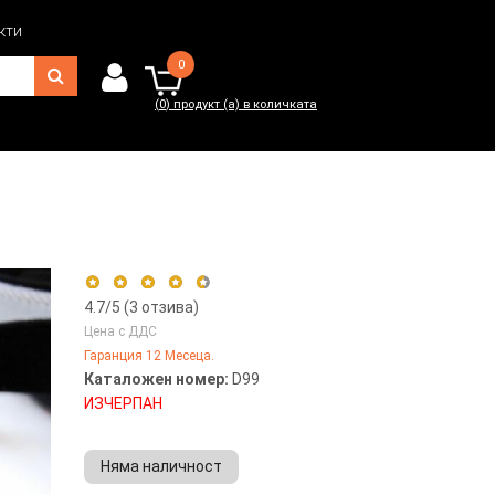
кти
0
(
0
) продукт (а) в количката
0
(
0
) продукт (а) в количката
4.7
/5 (
3
отзива)
Цена с ДДС
Гаранция 12 Месеца.
5 stars
67%
Каталожен номер:
D99
4 stars
33%
ИЗЧЕРПАН
3 stars
0%
2 stars
0%
Няма наличност
1 star
0%