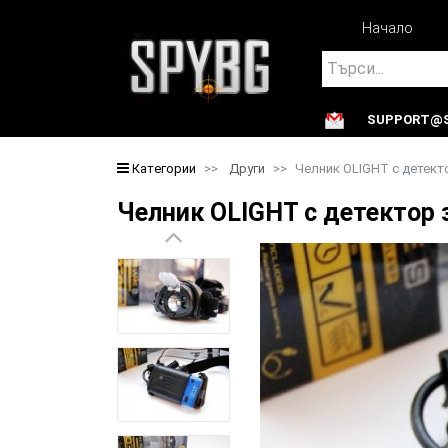
Начало
Search
SUPPORT@S
Search
Категории
Други
Челник OLIGHT с детект
Челник OLIGHT с детектор