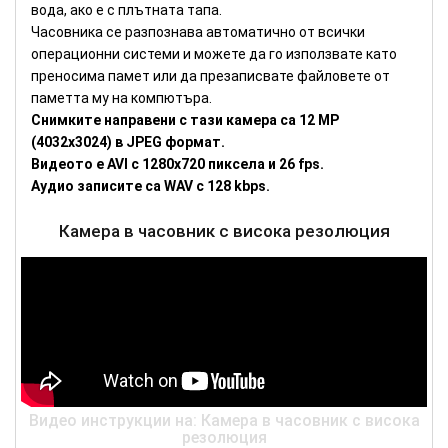
вода, ако е с плътната тапа.
Часовника се разпознава автоматично от всички
операционни системи и можете да го използвате като
преносима памет или да презаписвате файловете от
паметта му на компютъра.
Снимките направени с тази камера са 12 МР
(4032х3024) в JPEG формат.
Видеото е AVI с 1280х720 пиксела и 26 fps.
Аудио записите са WAV с 128 kbps.
Камера в часовник с висока резолюция
Видео инструкции на: Камера в часовник с висока
резолюция