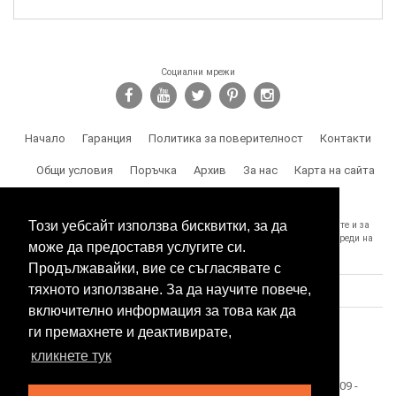
Социални мрежи
Начало
Гаранция
Политика за поверителност
Контакти
Общи условия
Поръчка
Архив
За нас
Карта на сайта
Доставка
Този уебсайт използва бисквитки, за да
SPY.BG Ви напомня, че носите отговорност за използването на продуктите и за
спазване на законите, както и за злоумишлени и незаконни действия, вреди на
може да предоставя услугите си.
трети лица и др.
Продължавайки, вие се съгласявате с
тяхното използване. За да научите повече,
включително информация за това как да
ги премахнете и деактивирате,
кликнете тук
Този сайт е собственост на БЕСТТЕХ ООД Copyright 2009 -