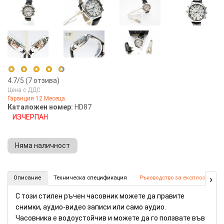
4.7
/5 (
7
отзива)
Цена с ДДС
Гаранция 12 Месеца.
5 stars
71%
Каталожен номер:
HD87
ИЗЧЕРПАН
4 stars
29%
3 stars
0%
Няма наличност
2 stars
0%
1 star
0%
Камера в часовник с висока резолюция (Номер: HD87)
›
Описание
Техническа спецификация
Ръководство за експлоатация
КУПИ
С този стилен ръчен часовник можете да правите
снимки, аудио-видео записи или само аудио.
Часовника е водоустойчив и можете да го ползвате във