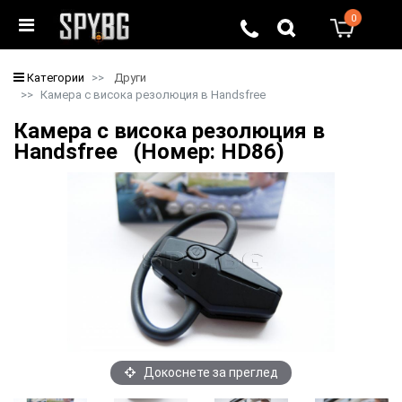
0
0
Категории
Други
Камера с висока резолюция в Handsfree
Камера с висока резолюция в
Handsfree (Номер: HD86)
Докоснете за преглед