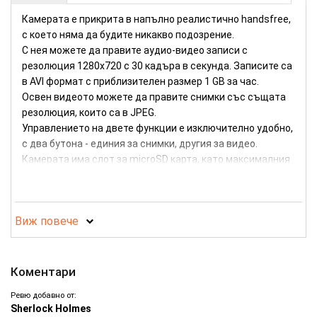
Камерата е прикрита в напълно реалистично handsfree,
с което няма да будите никакво подозрение.
С нея можете да правите аудио-видео записи с
резолюция 1280х720 с 30 кадъра в секунда. Записите са
в AVI формат с приблизителен размер 1 GB за час.
Освен видеото можете да правите снимки със същата
резолюция, които са в JPEG.
Управлението на двете функции е изключително удобно,
с два бутона - единия за снимки, другия за видео.
Камерата има слот за microSD карта, като максималния
размера на картата, която можете да поставите е 32 GB.
Устройството е оборудвано с презареждаема батерия,
която позволява около 25 минути запис.
Виж повече
За да прегледате или прехвърлите направените записи
трябва само да включите камерата към компютър.
Разпознава се автоматично от всички операционни
системи, без да е нужно инсталиране на драйвери.
Коментари
Ревю добавно от:
Камера с висока резолюция в Handsfree
Sherlock Holmes