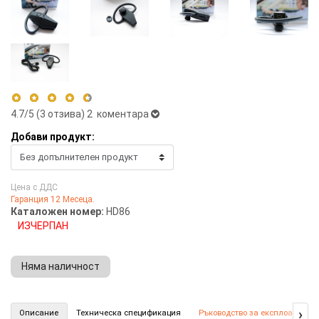
4.7
/5 (
3
отзива)
2 коментара
Добави продукт:
5 stars
67%
4 stars
33%
Цена с ДДС
3 stars
0%
Гаранция 12 Месеца.
2 stars
0%
Каталожен номер:
HD86
1 star
0%
ИЗЧЕРПАН
Няма наличност
Камера с висока резолюция в Handsfree (Номер: HD86)
›
Описание
Техническа спецификация
Ръководство за експлоатация
КУПИ