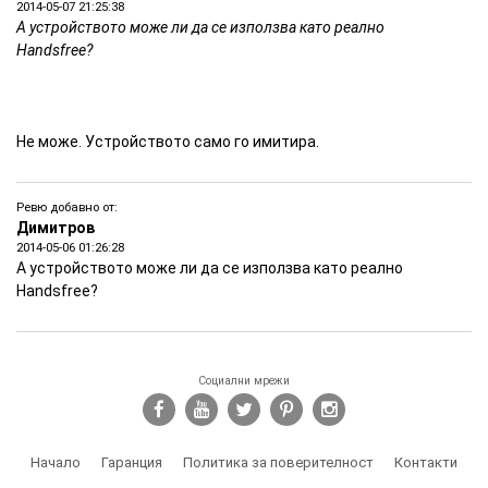
2014-05-07 21:25:38
А устройството може ли да се използва като реално
Handsfree?
Не може. Устройството само го имитира.
Видео инструкции на: Камера с висока резолюция в
Handsfree
Ревю добавно от:
Димитров
2014-05-06 01:26:28
А устройството може ли да се използва като реално
Handsfree?
Социални мрежи
Начало
Гаранция
Политика за поверителност
Контакти