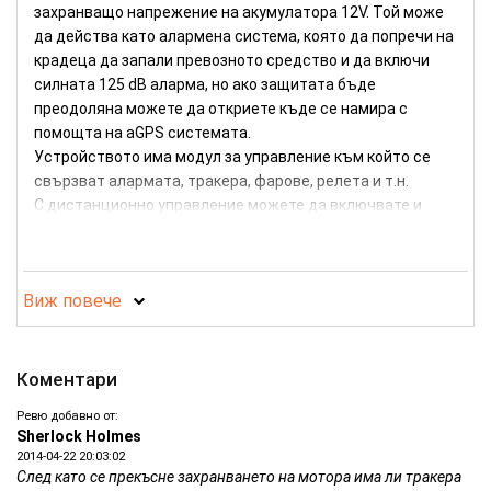
захранващо напрежение на акумулатора 12V. Той може
да действа като алармена система, която да попречи на
крадеца да запали превозното средство и да включи
силната 125 dB аларма, но ако защитата бъде
преодоляна можете да откриете къде се намира с
помощта на aGPS системата.
Устройството има модул за управление към който се
свързват алармата, тракера, фарове, релета и т.н.
С дистанционно управление можете да включвате и
изключвате алармата, да регулирате вибро-датчика, да
спирате захранването или да накарате мотора да Ви
покаже местоположението си със звукови и светлинни
Виж повече
сигнали. За Вашето удобство в комплекта има включени
две дистанционни.
Проследяването на превозното средство става чрез
получаване на линк с местоположението или чрез
Коментари
безплатната web базирана платформа.
Ревю добавно от:
Sherlock Holmes
Тракер-аларма за мотопеди
2014-04-22 20:03:02
След като се прекъсне захранването на мотора има ли тракера