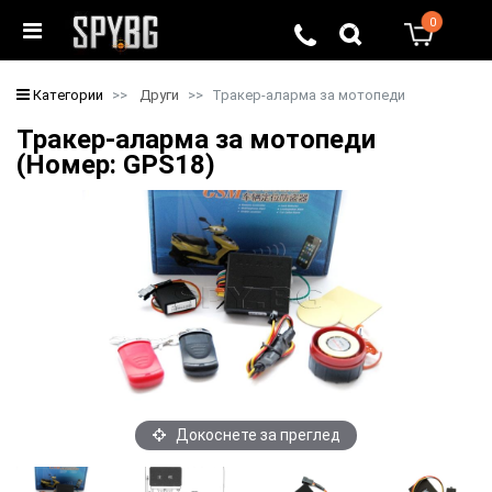
0
0
Категории
Други
Тракер-аларма за мотопеди
Тракер-аларма за мотопеди
(Номер: GPS18)
Докоснете за преглед