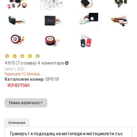
4.9
/5 (
7
отзива)
4 коментара
Цена с ДДС
Гаранция 12 Месеца.
5 stars
86%
Каталожен номер:
GPS18
ИЗЧЕРПАН
4 stars
14%
3 stars
0%
Няма наличност
2 stars
0%
1 star
0%
Тракер-аларма за мотопеди (Номер: GPS18)
Описание
КУПИ
Тракерът е подходящ на мотопеди и мотоциклети със