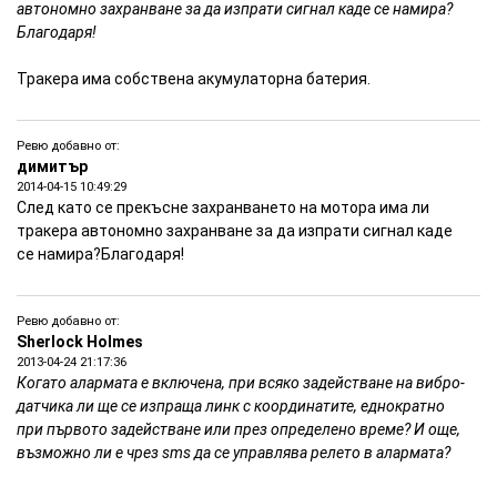
автономно захранване за да изпрати сигнал каде се намира?
Благодаря!
Тракера има собствена акумулаторна батерия.
Ревю добавно от:
Видео инструкции на: Тракер-аларма за мотопеди
димитър
2014-04-15 10:49:29
След като се прекъсне захранването на мотора има ли
тракера автономно захранване за да изпрати сигнал каде
се намира?Благодаря!
Ревю добавно от:
Sherlock Holmes
2013-04-24 21:17:36
Когато алармата е включена, при всяко задействане на вибро-
датчика ли ще се изпраща линк с координатите, еднократно
при първото задействане или през определено време? И още,
възможно ли е чрез sms да се управлява релето в алармата?