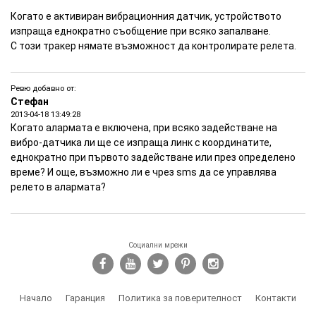
Когато е активиран вибрационния датчик, устройството
изпраща еднократно съобщение при всяко запалване.
С този тракер нямате възможност да контролирате релета.
Ревю добавно от:
Стефан
2013-04-18 13:49:28
Когато алармата е включена, при всяко задействане на
вибро-датчика ли ще се изпраща линк с координатите,
еднократно при първото задействане или през определено
време? И още, възможно ли е чрез sms да се управлява
релето в алармата?
Социални мрежи
Начало
Гаранция
Политика за поверителност
Контакти