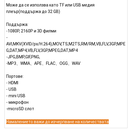
Може да се използва като TF или USB медия
плеър(поддържа до 32 GB)
Поддържа:
-1080P, 2160P и 3D филми
-
AVI,MKV(XVID/px/H.264),MOV,TS,M2TS,RM/RM,VB,FLV,3GP,MPE
G,DAT,MP4,VB,FLV,3GP,MPEG,DAT,MP4
-JPG,BMP,GIF,PNG,
-MP3、WMA、APE、FLAC、OGG、WAV
Портове:
- HDMI
- USB
- mini USB
- микрофон
-microSD слот
Намалението важи до изчерпване на количествата