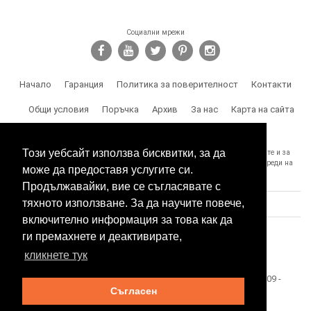
Социални мрежи
Начало
Гаранция
Политика за поверителност
Контакти
Общи условия
Поръчка
Архив
За нас
Карта на сайта
Доставка
Този уебсайт използва бисквитки, за да
SPY.BG Ви напомня, че носите отговорност за използването на продуктите и за
спазване на законите, както и за злоумишлени и незаконни действия, вреди на
може да предоставя услугите си.
трети лица и др.
Продължавайки, вие се съгласявате с
тяхното използване. За да научите повече,
включително информация за това как да
ги премахнете и деактивирате,
кликнете тук
Този сайт е собственост на БЕСТТЕХ ООД Copyright 2009 -
Съгласен
2026 Spy.bg