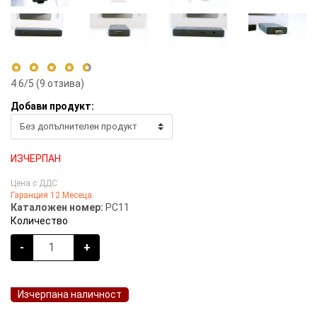
4.6
/5 (
9
отзива)
Добави продукт:
5 stars
56%
4 stars
44%
3 stars
0%
ИЗЧЕРПАН
2 stars
0%
Цена с ДДС
1 star
0%
Гаранция 12 Месеца.
Каталожен номер:
PC11
Количество
-
+
Изчерпана наличност