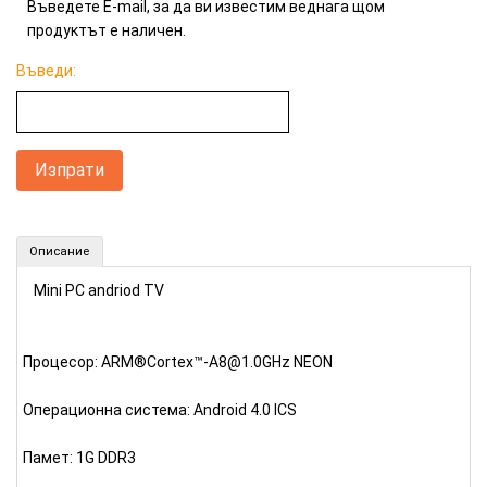
Въведете E-mail, за да ви известим веднага щом
продуктът е наличен.
Въведи:
UHOST Mini PC (Номер: PC11)
Описание
КУПИ
Mini PC andriod TV
Процесор: ARM®Cortex™-A8@1.0GHz NEON
Операционна система: Android 4.0 ICS
Памет: 1G DDR3