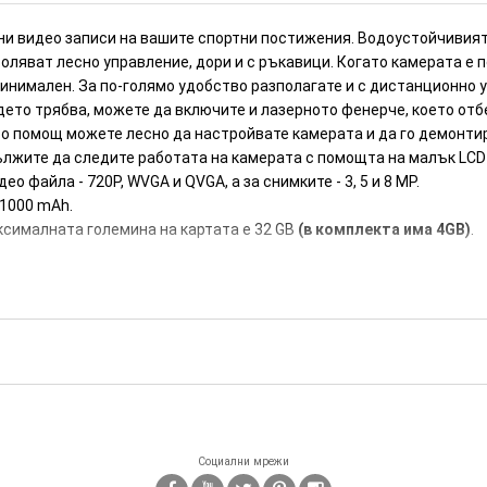
ни видео записи на вашите спортни постижения. Водоустойчивият
воляват лесно управление, дори и с ръкавици. Когато камерата е 
минимален. За по-голямо удобство разполагате и с дистанционно у
ъдето трябва, можете да включите и лазерното фенерче, което отб
о помощ можете лесно да настройвате камерата и да го демонтира
лжите да следите работата на камерата с помощта на малък LCD
 файла - 720Р, WVGA и QVGA, а за снимките - 3, 5 и 8 МР.
 1000 mAh.
аксималната големина на картата е 32 GB
(в комплекта има 4GB)
.
Социални мрежи