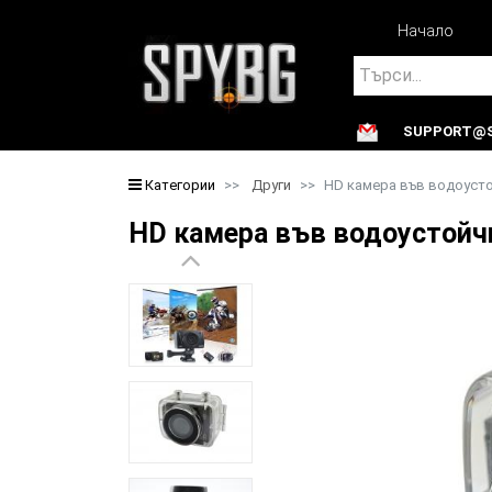
Начало
Search
SUPPORT@S
Search
Категории
Други
HD камера във водоуст
HD камера във водоустойч