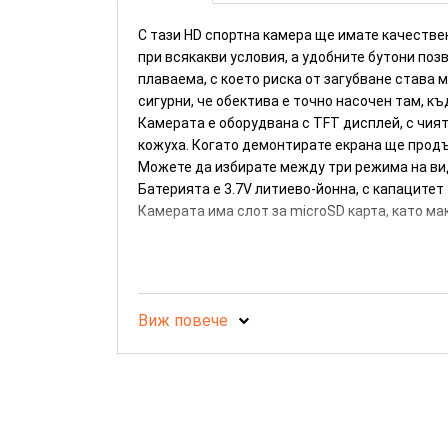
С тази HD спортна камера ще имате качестве
при всякакви условия, а удобните бутони поз
плаваема, с което риска от загубване става 
сигурни, че обектива е точно насочен там, к
Камерата е оборудвана с TFT дисплей, с чият
кожуха. Когато демонтирате екрана ще продъ
Можете да избирате между три режима на видео
Батерията е 3.7V литиево-йонна, с капацитет
Камерата има слот за microSD карта, като м
Виж повече