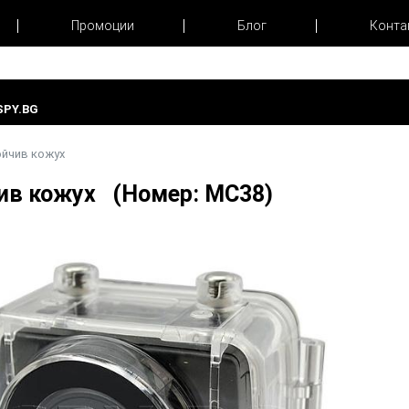
Промоции
Блог
Конта
PY.BG
ойчив кожух
ив кожух (Номер: MC38)