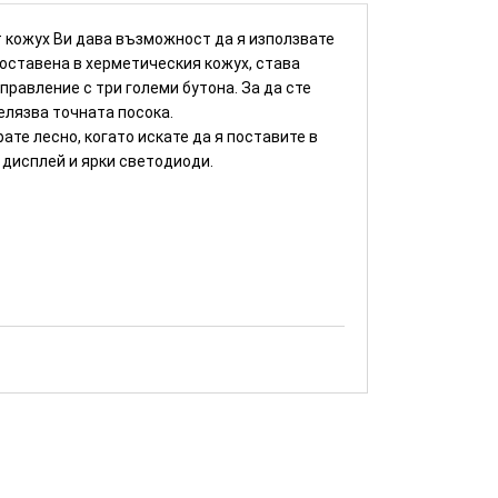
 кожух Ви дава възможност да я използвате
поставена в херметическия кожух, става
правление с три големи бутона. За да сте
елязва точната посока.
те лесно, когато искате да я поставите в
 дисплей и ярки светодиоди.