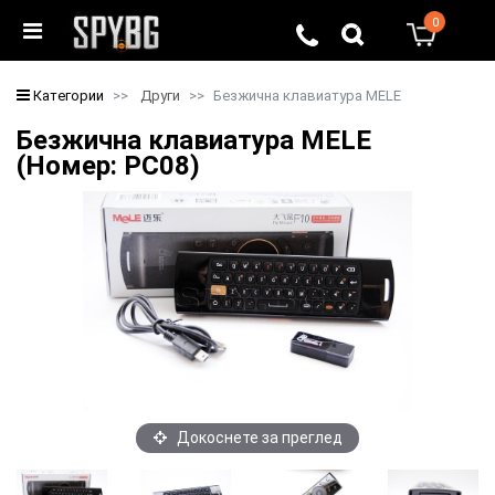
0
0
Категории
Други
Безжична клавиатура MELE
Безжична клавиатура MELE
(Номер: PC08)
Докоснете за преглед