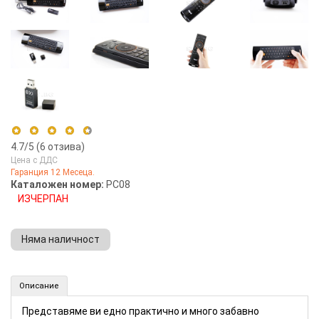
4.7
/5 (
6
отзива)
Цена с ДДС
Гаранция 12 Месеца.
5 stars
67%
Каталожен номер:
PC08
ИЗЧЕРПАН
4 stars
33%
3 stars
0%
Няма наличност
2 stars
0%
1 star
0%
Безжична клавиатура MELE (Номер: PC08)
Описание
КУПИ
Представяме ви едно практично и много забавно