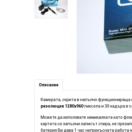
Камера скрита в химикал. (Н
Описание
Камерата, скрита в напълно функционираща 
резолюция 1280х960
пиксела и 30 кадъра в 
Можете да използвате химикалката като флаш
картата се запълни записът спира, не преза
батерия Ви дава 1 час непрекъсната работа 