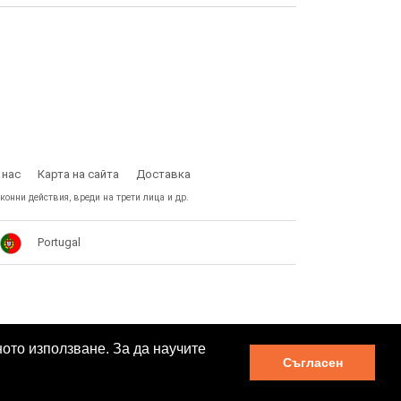
 нас
Карта на сайта
Доставка
конни действия, вреди на трети лица и др.
Portugal
ното използване. За да научите
Съгласен