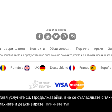
Социални мрежи
а поверителност
Контакти
Общи условия
Поръчка
Архив
За
 за използването на продуктите и за спазване на законите, както и за злоумишлени и неза
România
UK
Deutschland
France
España
Този сайт е собственост на БЕСТТЕХ ООД Copyright 2009 - 2026 Spy.bg
тавя услугите си. Продължавайки, вие се съгласявате с тях
SEO оптимизация и поддръжка от
Eurocoders
махнете и деактивирате,
кликнете тук