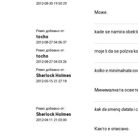
2012-08-30 19:50:29
Може.
Ревю добавно от:
kade se namira obekt
tocho
2012-08-27 04:06:37
Ревю добавно от:
moje li da se polzva k
tocho
2012-08-27 04:03:26
Ревю добавно от:
kolko e minimalnata osv
Sherlock Holmes
2012-05-15 21:27:18
Минималната осветен
Ревю добавно от:
kak da smenq datata i 
Sherlock Holmes
2012-04-11 21:03:00
Както е описано.