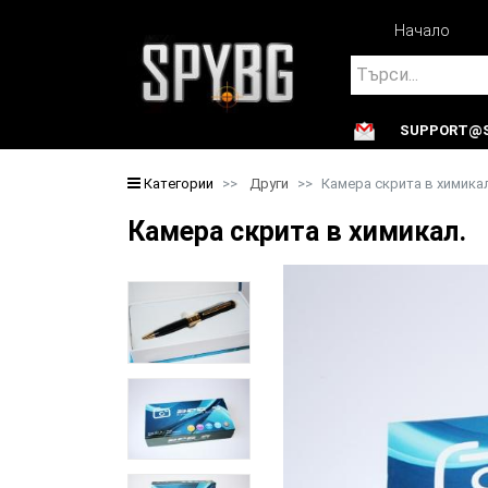
Начало
Search
SUPPORT@S
Search
Категории
Други
Камера скрита в химика
Камера скрита в химикал. 