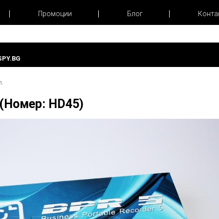
Промоции
Блог
Конта
PY.BG
л.
(Номер: HD45)