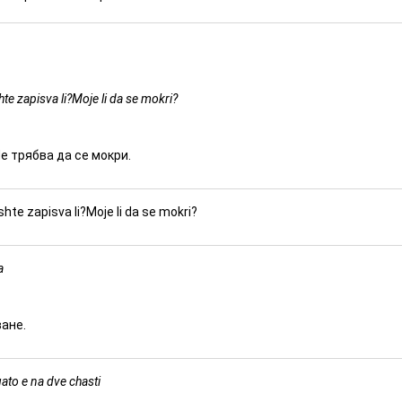
te zapisva li?Moje li da se mokri?
е трябва да се мокри.
shte zapisva li?Moje li da se mokri?
a
ване.
gato e na dve chasti