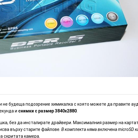
омер: HD45)
ИЗЧЕРПАН
и не будеща подозрение химикалка с която можете да правите ау
секунда и
снимки с размер 3840х2880
.
ка, без да инсталирате драйвери. Максималния размер на картата
писва върху старите файлове.
В комплекта няма включена microSD к
на скритата камера.