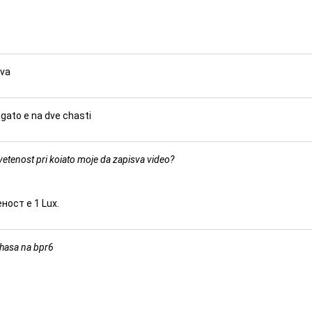
iva
ogato e na dve chasti
etenost pri koiato moje da zapisva video?
ост е 1 Lux.
chasa na bpr6