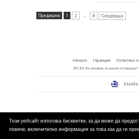
Предишна
1
…
2
8
Следваща
Начало
Гаранция
Политика з
SPY.BG Ви напомня, че носите отговорност
Ελλάδα
Този уебсайт използва бисквитки, за да може да предос
повече, включително информация за това как да ги пре