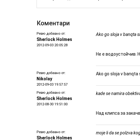
Коментари
Ревю добавно от:
Ako go sloja v banqta sh
Sherlock Holmes
2012-09-03 20:05:28
Не е водоустойчив. Н
Ревю добавно от:
Ako go sloja v banqta 
Nikolay
2012-09-03 19:57:57
Ревю добавно от:
kade se namira obektiv
Sherlock Holmes
2012-08-30 19:51:00
Над клипса за закач
Ревю добавно от:
moje li da se polzva ko
Sherlock Holmes