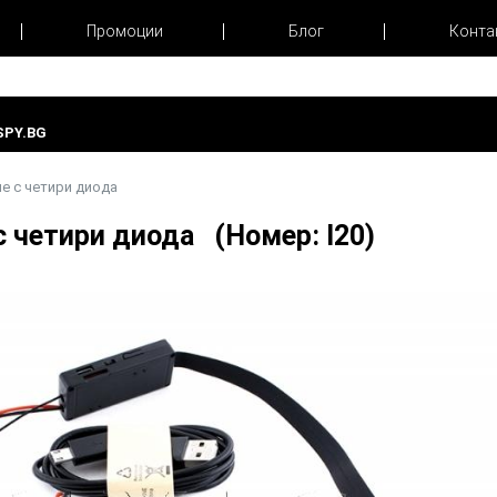
Промоции
Блог
Конта
PY.BG
не с четири диода
с четири диода (Номер: I20)