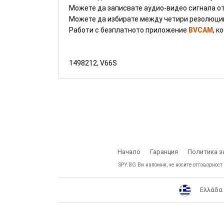
Можете да записвате аудио-видео сигнала от 
Можете да избирате между четири резолюции 
Работи с безплатното приложение
BVCAM
, к
1498212, V66S
Начало
Гаранция
Политика з
SPY.BG Ви напомня, че носите отговорност
Ελλάδα