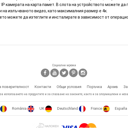
IP камерата на карта памет. В слота на устройството можете да 
на излъчваното видео, като максималния размер е 4к.
оето можете да изтеглите и инсталирате в зависимост от операци
Социални мрежи
а поверителност
Контакти
Общи условия
Поръчка
Архив
За
 за използването на продуктите и за спазване на законите, както и за злоумишлени и неза
România
UK
Deutschland
France
España