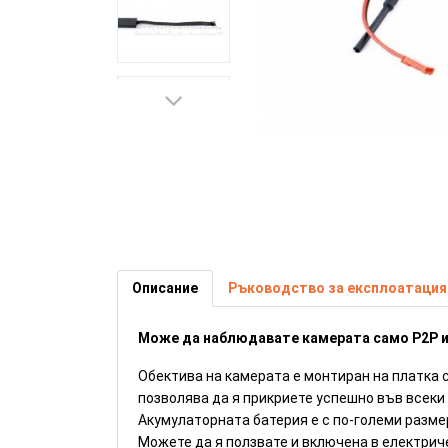
4к IP камера за вграждане с 
Описание
Ръководство за експлоатация
Може да наблюдавате камерата само P2P и
Обектива на камерата е монтиран на платка с
позволява да я прикриете успешно във всеки
Акумулаторната батерия е с по-големи разме
Можете да я ползвате и включена в електрич