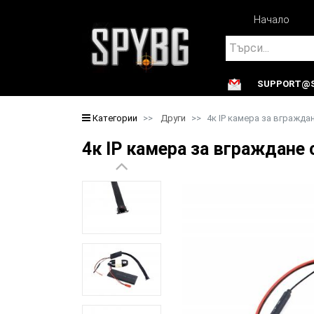
Начало
Search
SUPPORT@S
Search
Категории
Други
4к IP камера за вгражда
4к IP камера за вграждане 