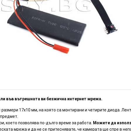
четири диода (Номер: I20)
ИЗЧЕРПАН
ли във вътрешната ви безжична интернет мрежа.
 размери 17х10 мм, на която са монтирани и четирите диода. Лент
 предмет.
ри, което позволява по-дълго време за работа.
Можете да използв
еската мрежа и да не се притеснявате, че камерата ще спре в не