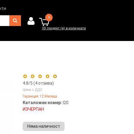
кти
0
(
0
) продукт (а) в количката
0
(
0
) продукт (а) в количката
4.8
/5 (
4
отзива)
Цена с ДДС
Гаранция 12 Месеца.
5 stars
75%
Каталожен номер:
I20
4 stars
25%
ИЗЧЕРПАН
3 stars
0%
2 stars
0%
Няма наличност
1 star
0%