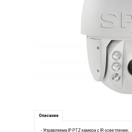
Управляема IP PTZ камера с I
HIKVISION (Номер: HK461)
Описание
- Управляема IP PTZ камера с IR осветление;