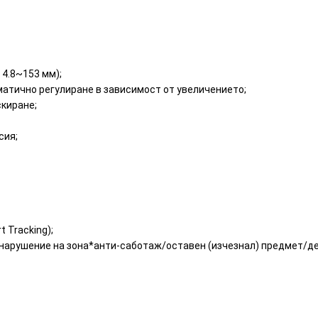
 4.8~153 мм);
оматично регулиране в зависимост от увеличението;
скиране;
сия;
 Tracking);
/нарушение на зона*анти-саботаж/оставен (изчезнал) предмет/де