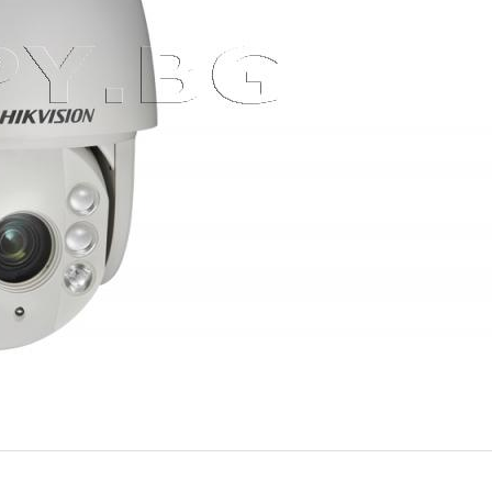
R осветление до 150м 2MP -
ИЗЧЕРПАН