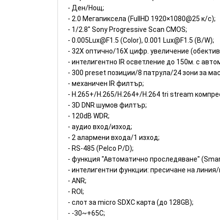
- Ден/Нощ;
- 2.0 Mегапиксела (FullHD 1920×1080@25 к/с);
- 1/2.8" Sony Progressive Scan CMOS;
- 0.005Lux@F1.5 (Color), 0.001 Lux@F1.5 (B/W);
- 32X оптично/16X цифр. увеличение (обектив
- интелигентно IR осветление до 150м. с авт
- 300 preset позиции/8 патрула/24 зони за ма
- механичен IR филтър;
- H.265+/H.265/H.264+/H.264 tri stream компре
- 3D DNR шумов филтър;
- 120dB WDR;
- аудио вход/изход;
- 2 алармени входа/1 изход;
- RS-485 (Pelco P/D);
- функция "Автоматично проследяване" (Smart
- интелигентни функции: пресичане на линия
- ANR;
- ROI;
- слот за micro SDXC карта (до 128GB);
- -30~+65С;