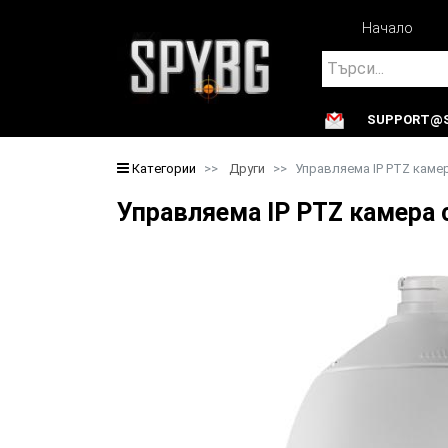
Начало
Search
SUPPORT@S
Search
Категории
Други
Управляема IP PTZ камер
Управляема IP PTZ камера 