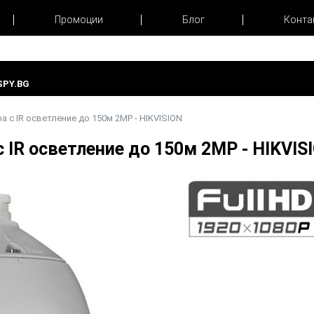
Промоции
Блог
Конта
PY.BG
а с IR осветление до 150м 2MP - HIKVISION
с IR осветление до 150м 2MP - HIKV