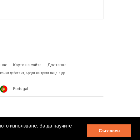
 нас
Карта на сайта
Доставка
конни действия, вреди на трети лица и др.
Portugal
ното използване. За да научите
Съгласен