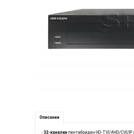
32-канален пентабриден HD-T
рекордер - HIKVISION (Номер:
Описание
-
32-канален
пентабриден HD-TVI/AHD/CVI/IP