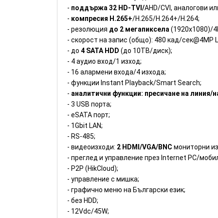
-
поддържа 32 HD-TVI/
AHD/CVI, аналогови и
-
компресия H.265+
/H.265/H.264+/H.264;
- резолюция
до 2 мегапиксела
(1920x1080)/4
- скорост на запис (общо): 480 кад/сек@4MP L
- до
4 SATA HDD
(до 10ТВ/диск);
- 4 аудио вход/1 изход;
- 16 алармени входа/4 изхода;
- функции Instant Playback/Smart Search;
-
аналитични функции: пресичане на линия/н
- 3 USB порта;
- eSATA порт;
- 1Gbit LAN;
- RS-485;
- видеоизходи:
2 HDMI/VGA/BNC
мониторни из
- преглед и управление през Internet PC/моб
- P2P (HikCloud);
- управлeние с мишка;
- графично меню на Български език;
- без HDD;
- 12Vdc/45W;