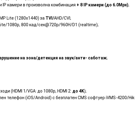
ли IP камери в произволна комбинация
+ 8 IP камери (до 6.0Mpx)
;
MP Lite (1280x1440) за
TVI/
AHD/CVI;
ite/1080p, 800 кад/сек@720p/960H/D1 (realtime);
арушение на зона/детекция на звук/анти- саботаж
;
ходи (HDMI 1/VGA: до 1080р, HDMI 2:
до 4K
);
илен телефон (iOS/Android) с безплатен CMS софтуер iVMS-4200/Hik