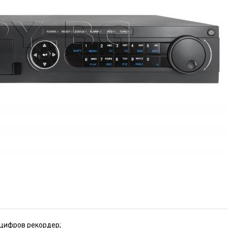
VI/AHD/CVI/IP цифров
ИЗЧЕРПАН
 HK449)
 цифров рекордер;