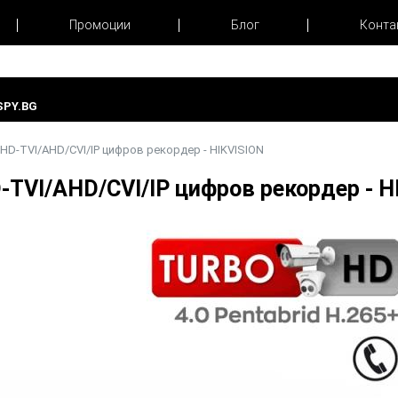
Промоции
Блог
Конта
PY.BG
HD-TVI/AHD/CVI/IP цифров рекордер - HIKVISION
-TVI/AHD/CVI/IP цифров рекордер - 