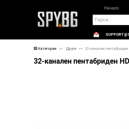
Начало
Search
SUPPORT@S
Search
Категории
Други
32-канален пентабриден 
32-канален пентабриден HD