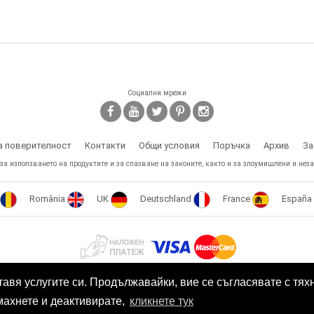
Социални мрежи
а поверителност
Контакти
Общи условия
Поръчка
Архив
За
 за използването на продуктите и за спазване на законите, както и за злоумишлени и неза
România
UK
Deutschland
France
España
Този сайт е собственост на БЕСТТЕХ ООД Copyright 2009 - 2026 Spy.bg
тавя услугите си. Продължавайки, вие се съгласявате с тях
SEO оптимизация и поддръжка от
Eurocoders
махнете и деактивирате,
кликнете тук