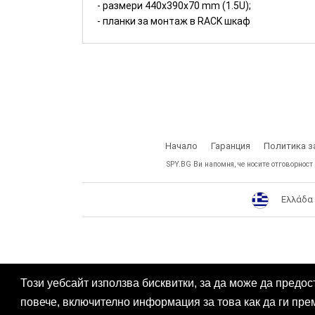
- размери 440х390х70 mm (1.5U);
- планки за монтаж в RACK шкаф
Начало
Гаранция
Политика з
SPY.BG Ви напомня, че носите отговорност
Ελλάδα
Този уебсайт използва бисквитки, за да може да предос
повече, включително информация за това как да ги пре