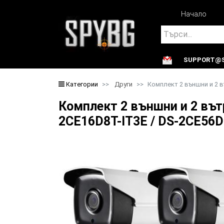
Начало
Search
SUPPORT@S
Search
Категории
Други
Комплект 2 външни и 2 
Комплект 2 външни и 2 вът
2CE16D8T-IT3E / DS-2CE56D