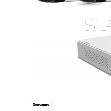
Комплект 2 външни и 2 вътре
канален рекордер HIKVISION 
Описание