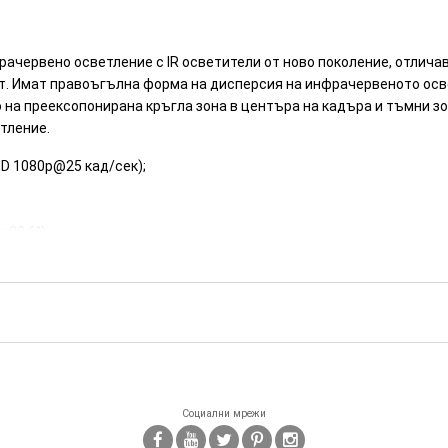
ачервено осветление с IR осветители от ново поколение, отлича
т. Имат правоъгълна форма на дисперсия на инфрачервеното осв
на преексопонирана кръгла зона в центъра на кадъра и тъмни зон
тление.
HD 1080p@25 кад/сек);
 82.6°);
2Vdc/3.6W;
Социални мрежи
0ZJ-XS