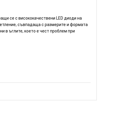
ващи се с висококачествени LED диоди на
етление, съвпадаща с размерите и формата
и в ъглите, което е чест проблем при