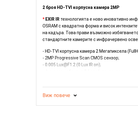
2 броя HD-TVI корпусна камера 2MP
*
EXIR IR
технологията е ново иновативно инфр
OSRAM с квадратна форма и висок интензите
на кадъра. Това прави възможно избягването 
стандартните камерите с инфрачервено осве
- HD-TVI корпусна камера 2 Мегапиксела (Full
- 2MP Progressive Scan CMOS сензор;
- 0.005 Lux@F1.2 (0 Lux IR on);
- фиксиран обектив 3.6 мм (хоризонтален ъгъл
- EXIR технология с обхват до 40 м (Smart IR);
- механичен IR филтър;
- OSD меню с контрол по коаксиалния кабел;
Виж повече
- 3D DNR шумов филтър;
- 120dB WDR;
- Privacy mask/Motion Detection;
- за външен монтаж (IP67) -40~60C;
- PoC.af (захранване по коаксиалния кабел)/1
- опция за монт. основа: DS-1280ZJ-S, DS-128