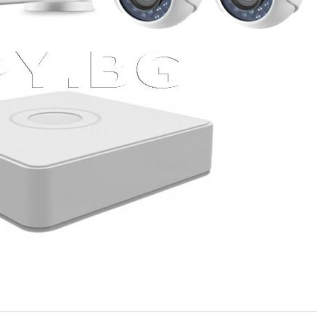
шни камери 2MP и 4
ИЗЧЕРПАН
(Номер: HK434)