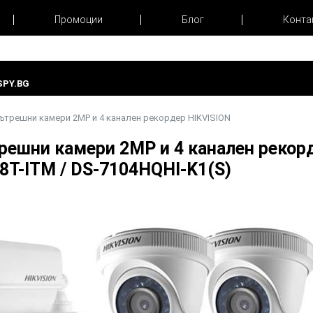
Промоции
Блог
Конта
PY.BG
вътрешни камери 2MP и 4 канален рекордер HIKVISION
решни камери 2MP и 4 канален рекор
8T-ITM / DS-7104HQHI-K1(S)