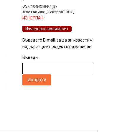
/
1 star
0%
DS-7104HQHI-K1(S)
Доставчик:
„Сектрон“ ООД
ИЗЧЕРПАН
Изчерпана наличност
Въведете E-mail, за да ви известим
веднага щом продуктът е наличен.
Въведи: