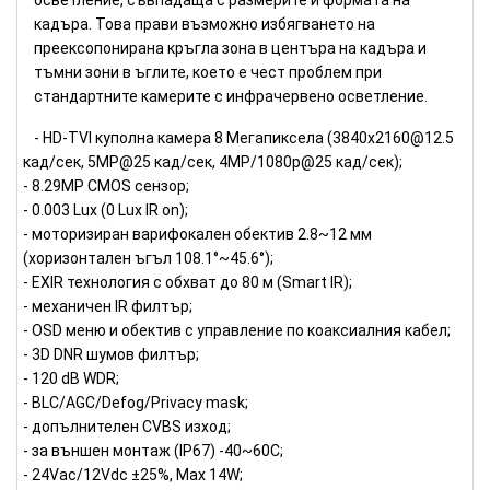
кадъра. Това прави възможно избягването на
преексопонирана кръгла зона в центъра на кадъра и
тъмни зони в ъглите, което е чест проблем при
стандартните камерите с инфрачервено осветление.
- HD-TVI куполна камера 8 Мегапиксела (3840х2160@12.5
кад/сек, 5MP@25 кад/сек, 4MP/1080p@25 кад/сек);
- 8.29MP CMOS сензор;
- 0.003 Lux (0 Lux IR on);
- моторизиран варифокален обектив 2.8~12 мм
(хоризонтален ъгъл 108.1°~45.6°);
- EXIR технология с обхват до 80 м (Smart IR);
- механичен IR филтър;
- OSD меню и обектив с управление по коаксиалния кабел;
- 3D DNR шумов филтър;
- 120 dB WDR;
- BLC/AGC/Defog/Privacy mask;
- допълнителен CVBS изход;
- за външен монтаж (IP67) -40~60C;
- 24Vac/12Vdc ±25%, Max 14W;