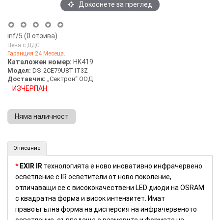
Докоснете за преглед
inf
/5 (
0
отзива)
Цена с ДДС
Гаранция 24 Месеца.
Каталожен номер:
HK419
Модел:
DS-2CE79U8T-IT3Z
Доставчик:
„Сектрон“ ООД
ИЗЧЕРПАН
Няма наличност
HD-TVI куполна камера с обектив 2.8~12 мм, 8MP - 4K HIKVISION (Номер: HK419)
Описание
*
EXIR IR
технологията е ново иновативно инфрачервено
осветление с IR осветители от ново поколение,
отличаващи се с висококачествени LED диоди на OSRAM
с квадратна форма и висок интензитет. Имат
правоъгълна форма на дисперсия на инфрачервеното
осветление, съвпадаща с размерите и формата на