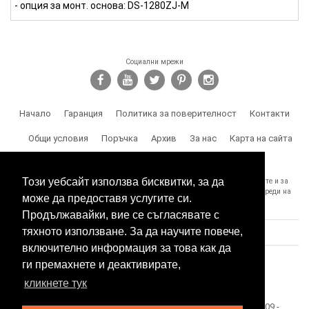
- опция за монт. основа: DS-1280ZJ-M
Социални мрежи
Начало
Гаранция
Политика за поверителност
Контакти
Общи условия
Поръчка
Архив
За нас
Карта на сайта
Доставка
Този уебсайт използва бисквитки, за да
SPY.BG Ви напомня, че носите отговорност за използването на продуктите и за
спазване на законите, както и за злоумишлени и незаконни действия, вреди на
може да предоставя услугите си.
трети лица и др.
Продължавайки, вие се съгласявате с
тяхното използване. За да научите повече,
включително информация за това как да
ги премахнете и деактивирате,
кликнете тук
Този сайт е собственост на БЕСТТЕХ ООД Copyright 2009 -